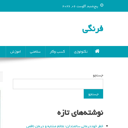
پنج‌شنبه, آگوست 06, 2026
فرنگی
تکنولوژی
کسب وکار
سلامتی
اموزش
جستجو
جستجو
نوشته‌های تازه
خطر خوددرمانی سالمندان: علائم مشابه و درمان ناقص