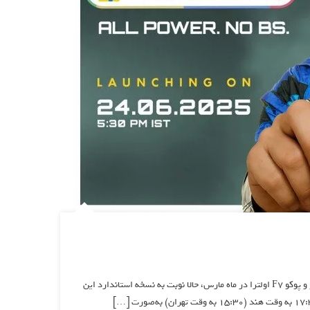
[ad_1] نوشته و ویرایش شده توسط مجله ی فرنگی پس از معرفی دو مدل پوکو F7 پرو و پوکو F7 اولترا در ماه مارس، حالا نوبت به نسخه استاندارد این