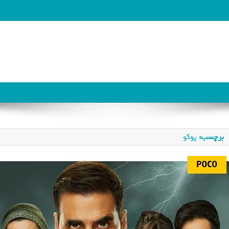
برچسب:
پوکو