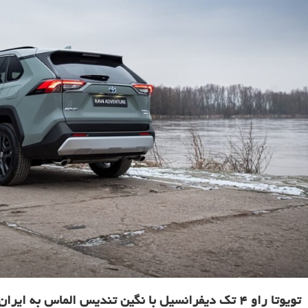
تویوتا راو ۴ تک‌ دیفرانسیل با نگین تندیس الماس به ایران می‌آید_فرنگی