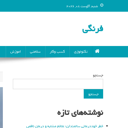
شنبه, آگوست 08, 2026
فرنگی
تکنولوژی
کسب وکار
سلامتی
اموزش
جستجو
جستجو
نوشته‌های تازه
خطر خوددرمانی سالمندان: علائم مشابه و درمان ناقص