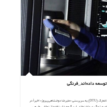
توسعه داده‌اند_فرنگی
[ad_1] نوشته و ویرایش شده توسط مجله ی فرنگی یک تیم تحقیقاتی از دانشگاه فنی دانمارک (DTU) به سرپرستی «علیرضا دولتشاهی‌پیروز» اخیراً در
 چشمگیری داشته‌اند. این گروه با استفاده از توانایی طبیعی