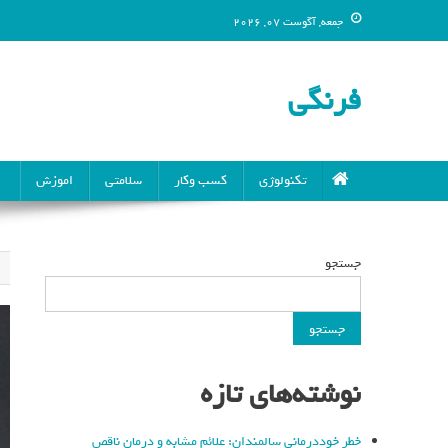
جمعه, آگوست 07, 2026
فرنگی
تکنولوژی
کسب وکار
سلامتی
اموزش
جستجو
جستجو
نوشته‌های تازه
خطر خوددرمانی سالمندان: علائم مشابه و درمان ناقص