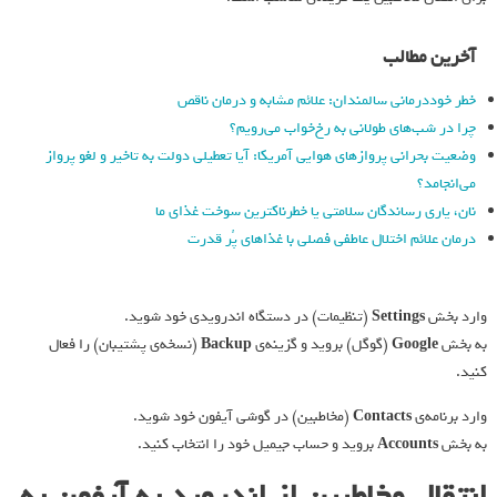
آخرین مطالب
خطر خوددرمانی سالمندان: علائم مشابه و درمان ناقص
چرا در شب‌های طولانی به رخ‌خواب می‌رویم؟
وضعیت بحرانی پروازهای هوایی آمریکا: آیا تعطیلی دولت به تاخیر و لغو پرواز
می‌انجامد؟
نان، یاری رساندگان سلامتی یا خطرناکترین سوخت غذای ما
درمان علائم اختلال عاطفی فصلی با غذاهای پُر قدرت
وارد بخش
Settings
(تنظیمات) در دستگاه اندرویدی خود شوید.
به بخش
Google
(گوگل) بروید و گزینه‌ی
Backup
(نسخه‌ی پشتیبان) را فعال
کنید.
وارد برنامه‌ی
Contacts
(مخاطبین) در گوشی آیفون خود شوید.
به بخش
Accounts
بروید و حساب جیمیل خود را انتخاب کنید.
انتقال مخاطبین از اندروید به آیفون به