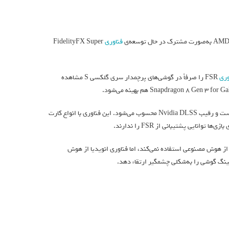
فناوری
FidelityFX Super
وری
FSR را صرفاً در گوشی‌های پرچمدار سری گلکسی S مشاهده
FSR فناوری هیجان‌انگیز ای‌ام‌دی برای ارتقای وضوح و نرخ فریم بازی‌ها در پلتفرم پی‌سی است و رقیب Nvidia DLSS محسوب می‌شود. این فناوری با انواع کارت
ری ارتقای وضوح ای‌ام‌دی از هوش مصنوعی استفاده نمی‌کند، اما فناوری انویدیا از هوش