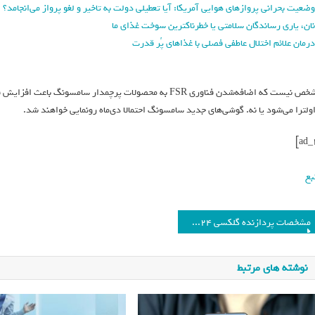
وضعیت بحرانی پروازهای هوایی آمریکا: آیا تعطیلی دولت به تاخیر و لغو پرواز می‌انجامد؟
نان، یاری رساندگان سلامتی یا خطرناکترین سوخت غذای ما
درمان علائم اختلال عاطفی فصلی با غذاهای پُر قدرت
اولترا می‌شود یا نه. گوشی‌های جدید سامسونگ احتمالا دی‌ماه رونمایی خواهند شد.
بع
مشخصات پردازنده گلکسی S24 فاش شد؛ نسخه ویژه اسنپدراگون ۸ نسل ۳
نوشته های مرتبط