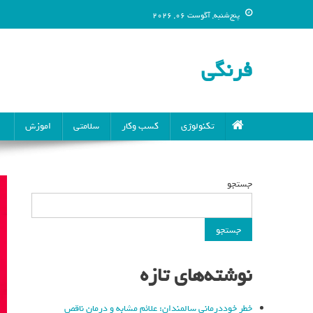
پنج‌شنبه, آگوست 06, 2026
فرنگی
تکنولوژی
کسب وکار
سلامتی
اموزش
جستجو
جستجو
نوشته‌های تازه
خطر خوددرمانی سالمندان: علائم مشابه و درمان ناقص