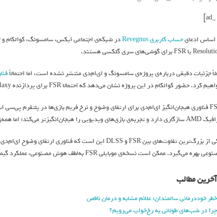
 اساس ادعای
حساب کاربری Revegnus
در شبکه‌ی اجتماعی ایکس، سامسونگ، کوالکام و AMD به‌صورت مشترک در حال توسعه‌ی
Re یا FSR برای گوشی‌های سری گلکسی هستند.
لاً جزئیات دقیقی درباره‌ی پروژه‌ی سامسونگ و ای‌ام‌دی منتشر نشده است، اما احتمالاً
فنا
یم کرد. حضور کوالکام در این پروژه نشان می‌دهد که احتمالا FSR برای پردازنده Snapdragon 8 Gen 3 for Galaxy هم بهینه می‌شود.
‌ی بازی‌های ویدیویی را هیجان‌انگیزتر می‌کند؛ اما همه‌ی بازی‌ها توانایی پشتیبانی از FSR را ندارند.
یکی از بزرگ‌ترین تفاوت‌های بین FSR و DLSS این است که فناو
ی بهره می‌گیرد. ممکن است نسخه‌ی موبایلی FSR به‌لطف هوش مصنوعی، عملکرد گیمینگ گوشی را به‌شکلی چشمگیر ارتقاء دهد.
آخرین مطالب
خطر خوددرمانی سالمندان: علائم مشابه و درمان ناقص
چرا در شب‌های طولانی به رخ‌خواب می‌رویم؟