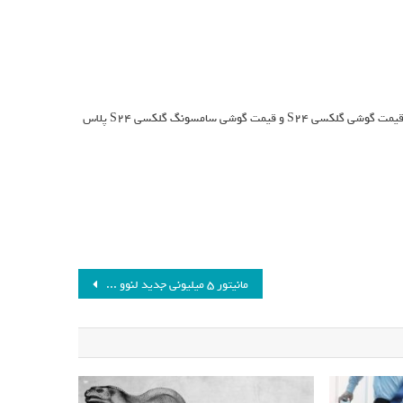
مشخص نیست که اضافه‌شدن فناوری FSR به محصولات پرچمدار سامسونگ باعث افزایش قیمت گوشی گلکسی S24 و قیمت گوشی سامسونگ گلکسی S24 پلاس
مانیتور ۵ میلیونی جدید لنوو حتی از گوشی‌ها هم باریک‌تر است!