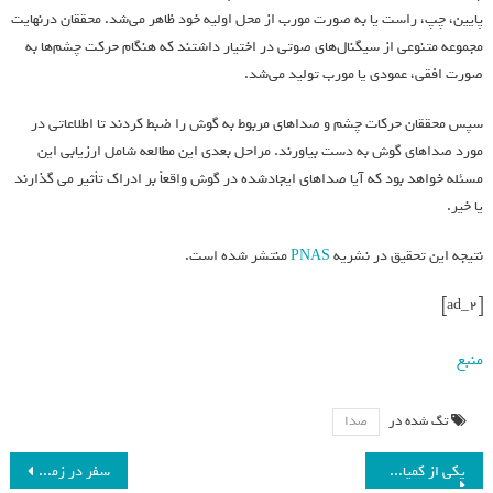
پایین، چپ، راست یا به صورت مورب از محل اولیه خود ظاهر می‌شد. محققان درنهایت
مجموعه متنوعی از سیگنال‌های صوتی در اختیار داشتند که هنگام حرکت چشم‌ها به
صورت افقی، عمودی یا مورب تولید می‌شد.
سپس محققان حرکات چشم و صداهای مربوط به گوش را ضبط کردند تا اطلاعاتی در
مورد صداهای گوش به دست بیاورند. مراحل بعدی این مطالعه شامل ارزیابی این
مسئله خواهد بود که آیا صداهای ایجادشده در گوش واقعاً بر ادراک تأثیر می گذارند
یا خیر.
نتیجه این تحقیق در نشریه
PNAS
منتشر شده است.
[ad_2]
منبع
تگ شده در
صدا
یکی از کمیاب‌ترین پستانداران دنیا به‌تازگی در انگلستان متولد شد
سفر در زمان؛ چگونه تغییر گذشته می‌تواند به پیامدهای جبران‌ناپذیر بینجامد؟