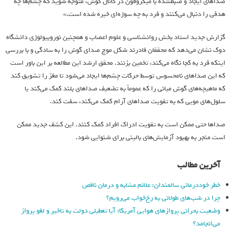
صداهای ایجاد و ضبطشده با میکروفون در کانال گوش، متوجه شوید که چشم‌ها چه
هدفی را دنبال می‌کنند و فرد به چه سوژه‌ای خیره شده است.»
گزارش جدید استاد بخش روانشناسی و علوم اعصاب و همچنین نوروبیولوژی دانشگاه
دوک نشان می‌دهد که محققان قادرند شکل موج صدای گوش را به سادگی و با بررسی
اینکه فرد به کجا نگاه می‌کند، تخمین بزنند. محقق ارشد این مطالعه بر این باور است
که این صداهای نامحسوس توسط حرکات چشم‌ها ایجاد می‌شود تا مغز را تشویق کند
که ماهیچه‌های گوش میانی را که عموماً به تضعیف صداهای بلند کمک می‌کند یا
سلول‌های مویی که به تقویت صداهای آرام کمک می‌کند، سفت کند.
صداها حتی ممکن است به تقویت ادراک افراد کمک کنند. این کشف جدید ممکن
است منجر به بهبود آزمایش‌های بالینی برای شنوایی شود.
آخرین مطالب
خطر خوددرمانی سالمندان: علائم مشابه و درمان ناقص
چرا در شب‌های طولانی به رخ‌خواب می‌رویم؟
وضعیت بحرانی پروازهای هوایی آمریکا: آیا تعطیلی دولت به تاخیر و لغو پرواز
می‌انجامد؟