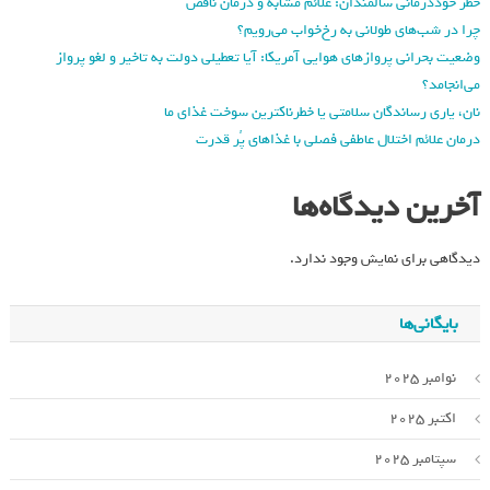
خطر خوددرمانی سالمندان: علائم مشابه و درمان ناقص
چرا در شب‌های طولانی به رخ‌خواب می‌رویم؟
وضعیت بحرانی پروازهای هوایی آمریکا: آیا تعطیلی دولت به تاخیر و لغو پرواز
می‌انجامد؟
نان، یاری رساندگان سلامتی یا خطرناکترین سوخت غذای ما
درمان علائم اختلال عاطفی فصلی با غذاهای پُر قدرت
آخرین دیدگاه‌ها
دیدگاهی برای نمایش وجود ندارد.
بایگانی‌ها
نوامبر 2025
اکتبر 2025
سپتامبر 2025