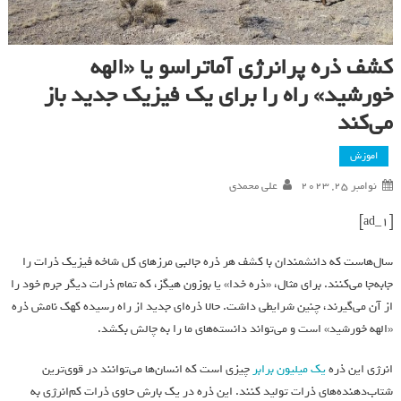
کشف ذره پرانرژی آماتراسو یا «الهه
خورشید» راه را برای یک فیزیک جدید باز
می‌کند
اموزش
نوامبر 25, 2023
علی محمدی
[ad_1]
سال‌هاست که دانشمندان با کشف هر ذره جالبی مرزهای کل شاخه فیزیک ذرات را
جابه‌جا می‌کنند. برای مثال، «ذره خدا» یا بوزون هیگز، که تمام ذرات دیگر جرم خود را
از آن می‌گیرند، چنین شرایطی داشت. حالا ذره‌ای جدید از راه رسیده کهک نامش ذره
«الهه خورشید» است و می‌تواند دانسته‌های ما را به چالش بکشد.
انرژی این ذره
یک میلیون برابر
چیزی است که انسان‌ها می‌توانند در قوی‌ترین
شتاب‌دهنده‌های ذرات تولید کنند. این ذره در یک بارش حاوی ذرات کم‌انرژی به