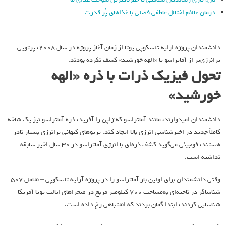
درمان علائم اختلال عاطفی فصلی با غذاهای پُر قدرت
دانشمندان پروژه ارایه تلسکوپی یوتا از زمان آغاز پروژه در سال ۲۰۰۸، پرتویی
پرانرژی‌تر از آماتراسو یا «الهه خورشید» کشف نکرده بودند.
تحول فیزیک ذرات با ذره «الهه
خورشید»
دانشمندان امیدوارند، مانند آماتراسو که ژاپن را آفرید، ذره آماتراسو نیز یک شاخه
کاملاً جدید در اخترشناسی انرژی بالا ایجاد کند. پرتوهای کیهانی پرانرژی بسیار نادر
هستند، فوجیئی می‌گوید کشف ذره‌ای با انرژی آماتراسو در 30 سال اخیر سابقه
نداشته است.
وقتی دانشمندان برای اولین بار آماتراسو را در پروژه آرایه تلسکوپی – شامل 507
شناساگر در ناحیه‌ای به‌مساحت 700 کیلومتر مربع در صحراهای ایالت یوتا آمریکا –
شناسایی کردند، ابتدا گمان بردند که اشتباهی رخ داده است.