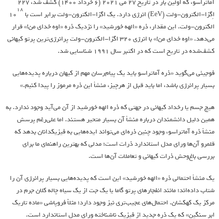
آماتراسو، که اولین بار در تاریخ 27 می 2021 (6 خرداد 1400) کشف شد، 227
18
اِگزا-الکترون-ولت (EeV) انرژی دارد. یک اگزا-الکترون-ولت برابر است با 10
الکترون-ولت. این مقدار، ذره «الهه خورشید» را نزدیک ذره «اوه خدای من!» قرار
می‌دهد. «اوه خدای من!» با انرژی ۳۲۰ اگزا-الکترون-ولت پرانرژی‌ترین پرتو کیهانی
کشف‌شده در تاریخ است که در اکتبر سال ۱۹۹۱ شناسایی شد.
فوجیئی می‌گوید «ذره آماتراسو باید یک پیام‌رسان مهم از کیهان درباره پدیده‌هایی
بسیار پرانرژی باشد، اما باید قبل از هرچیز، منشأ این ذره مرموز را پیدا کنیم.»
هیچ جسم یا رخداد کیهانی در جهتی که ذره الهه خورشید از آن می‌آید وجود ندارد. به
همین دلیل دانشمندان درباره منشأ آن بسیار متحیر هستند. اما علی‌رغم پرسش
منشأ ذره آماتراسو، وجود چنین ذره‌ای می‌تواند ایده‌هایی به فیزیکدانان بدهد که
قلمرو آن‌ها ورای مدل استاندارد ذرات است؛ مدلی که بهترین راهنمای ما برای
بررسی باغ‌وحش ذرات کیهانی و تعاملات آن‌ها است.
یک منشأ احتمالی ذره «الهه خورشید» این است که پدیده‌هایی بسیار پرانرژی آن را
شتاب داده‌اند؛ مانند انفجارهای پرتو گاما یا یک جت از یک سیاه چاله کلان جرم در
مرکز یک کهکشان. احتمال‌های عجیب‌تری نیز وجود دارد؛ مثلاً فروپاشی «ماده تاریک
ابر سنگین» که یک ذره جدید از فیزیک ناشناخته ورای مدل استاندارد است.