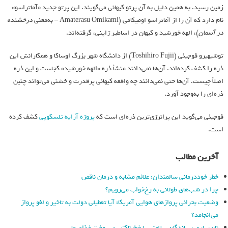
زمین رسید. به همین دلیل به آن پرتو کیهانی می‌گویند. این پرتو جدید «آماتراسو»
نام دارد که آن را از آماتراسو اومیکامی (Amaterasu Ōmikami – به‌معنی
درخشنده
در آسمان
)، الهه خورشید و کیهان در اساطیر ژاپنی، گرفته‌اند.
توشیهیرو فوجیئی (Toshihiro Fujii) از دانشگاه شهر بزرگ اوساکا و همکارانش این
ذره را کشف کرده‌اند. آن‌ها نمی‌دانند منشأ ذره «الهه خورشید» کجاست و این ذره
اصلاً چیست. آن‌ها حتی نمی‌دانند چه واقعه کیهانی پرقدرت و خشنی می‌تواند چنین
ذره‌ای را به‌وجود آورد.
فوجیئی می‌گوید این پرانرژی‌ترین ذره‌ای است که
پروژه آرایه تلسکوپی
کشف کرده
است.
آخرین مطالب
خطر خوددرمانی سالمندان: علائم مشابه و درمان ناقص
چرا در شب‌های طولانی به رخ‌خواب می‌رویم؟
وضعیت بحرانی پروازهای هوایی آمریکا: آیا تعطیلی دولت به تاخیر و لغو پرواز
می‌انجامد؟
نان، یاری رساندگان سلامتی یا خطرناکترین سوخت غذای ما