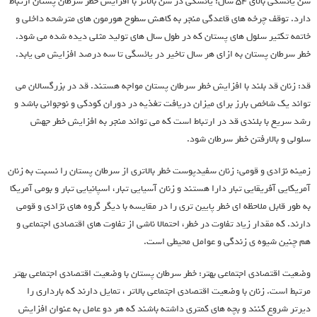
سن یائسگی بالای 54 سال: یائسگی در سن بالاتر با افزایش خطر سرطان پستان ارتباط
دارد. توقف چرخه های قاعدگی منجر به کاهش سطوح هورمون های مترشحه داخلی و
خاتمه تکثیر سلول های پستان که در طول سال های تولید مثلی دیده شده می شود.
خطر سرطان پستان به ازای هر سال تاخیر در یائسگی تا سه درصد افزایش می یابد.
قد: زنان قد بلند با افزایش خطر سرطان پستان مواجه هستند. قد در بزرگسالان می
تواند یک شاخص بارز برای میزان دریافت تغذیه در دوران کودکی و نوجوانی باشد و
رشد سریع با بلندی قد در ارتباط است که می تواند منجر به افزایش خطر جهش
سلولی و بالارفتن خطر سرطان شود.
زمینه نژادی و قومی: زنان سفیدپوست خطر بالاتری از سرطان پستان را نسبت به زنان
آمریکایی آفریقایی تبار دارا هستند و زنان آسیایی تبار، اسپانیایی تبار و بومی آمریکا
به طور قابل ملاحظه ای خطر پایین تری را در مقایسه با دیگر گروه های نژادی و قومی
دارند. که مقدار زیاد تفاوت در خطر، احتمالا ناشی از تفاوت های اقتصادی اجتماعی و
هم چنین شیوه ی زندگی و عوامل محیطی است.
وضعیت اقتصادی اجتماعی بهتر: خطر سرطان پستان با وضعیت اقتصادی اجتماعی بهتر
مرتبط است. زنان با وضعیت اقتصادی اجتماعی بالاتر ، تمایل دارند که بارداری را
دیرتر شروع کنند و بچه های کمتری داشته باشند که هر دو عامل به عنوان افزایش