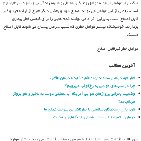
ترکیبی از عوامل از جمله عوامل ژنتیکی، محیطی و شیوه زندگی برای ایجاد سرطان لازم
است. بعضی از این عوامل می تواند اصلاح شود و بعضی دیگر خارج از اراده فرد و غیر
قابل اصلاح است. بنابراین افراد می توانند قدم هایی را برای کاهش خطر بیماری
بردارند. خوشبختانه بیشتر عوامل خطری که سبب سرطان پستان می شوند قابل اصلاح
هستند.
عوامل خطر غیرقابل اصلاح
آخرین مطالب
خطر خوددرمانی سالمندان: علائم مشابه و درمان ناقص
چرا در شب‌های طولانی به رخ‌خواب می‌رویم؟
وضعیت بحرانی پروازهای هوایی آمریکا: آیا تعطیلی دولت به تاخیر و لغو پرواز
می‌انجامد؟
نان، یاری رساندگان سلامتی یا خطرناکترین سوخت غذای ما
درمان علائم اختلال عاطفی فصلی با غذاهای پُر قدرت
سن بالا: با افزایش سن، خطر ابتلا به سرطان پستان افزایش می یابد. بیشتر موارد