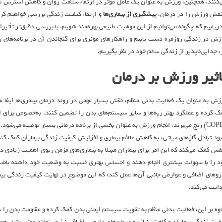
‌کنند. همچنین، ورزش به عنوان یک عامل مؤثر در ارتقاء سلامت روان و کاهش استرس ش
نقش ورزش را در درمان،
پیشگیری از بیماری‌ها
و ارتقاء کیفیت زندگی بررسی خواهیم کرد.
دریابیم که چگونه می‌توانیم از این موهبت طبیعی بهره‌مند شویم. با بررسی دقیق‌تر تأثی
زش در زندگی روزمره دست یابیم و راهکارهای مؤثری برای گنجاندن آن در برنامه‌های ر
ء جدایی‌ناپذیر از زندگی سالم خود در نظر بگیریم.
اثیر ورزش بر درمان
زش به عنوان یک فعالیت بدنی منظم، نقش بسیار مهمی در روند درمان بیماری‌ها ایفا م
ک کرده و عملکرد بهتر ریه‌ها و سایر سیستم‌های بدن را تضمین کنند. به‌خصوص برای اف
(COPD) رنج می‌برند، انجام ورزش به عنوان بخشی از برنامه درمانی بسیار توصیه می‌ش
بود تبادل گازهای حیاتی، به کاهش علائم بیماری و افزایش کیفیت زندگی بیماران کمک کند
فس کمک می‌کند که این امر برای بیماران مبتلا به بیماری‌های مزمن ریوی اهمیت زیادی دا
د را با سهولت بیشتری انجام دهند و احساس بهتری نسبت به وضعیت خود داشته باشند.
روهای اضافی و عوارض جانبی آن‌ها عمل کند، که این موضوع در نهایت کیفیت زندگی بیمار
ایت می‌کند.
اوه بر این، فعالیت بدنی منظم به تقویت سیستم ایمنی بدن کمک کرده و مقاومت بدن را د
فیت زندگی بیماران و کاهش نیاز به درمان‌های دارویی اضافی نیز می‌تواند موثر باشد. ه