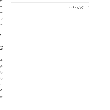
عم
ژوئن 2017
سل
بر
مش
اگ
ت
ور
دی
به
به
تح
کل
جا
از