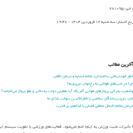
بر: 281095
خ انتشار: سه شنبه 12 فروردين 1404 – 19:46
آخرین مطالب
خطر خوددرمانی سالمندان: علائم مشابه و درمان ناقص
چرا در شب‌های طولانی به رخ‌خواب می‌رویم؟
وضعیت بحرانی پروازهای هوایی آمریکا: آیا تعطیلی دولت به تاخیر و لغو پرواز می‌انجامد؟
نان، یاری رساندگان سلامتی یا خطرناکترین سوخت غذای ما
درمان علائم اختلال عاطفی فصلی با غذاهای پُر قدرت
ا تأثیرات مثبت ورزش به اینجا ختم نمی‌شود. فعالیت‌های ورزشی با تقویت سیستم ایم