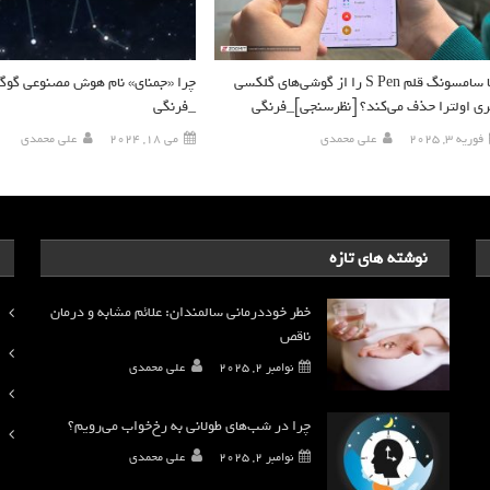
آیا سامسونگ قلم S Pen را از گوشی‌های گلکسی
چرا «جمنای» نام هوش مصنوعی گو
ی اولترا حذف می‌کند؟ [نظرسنجی]_فرنگی
_فرنگی
فوریه 3, 2025
علی محمدی
می 18, 2024
علی محمدی
نوشته های تازه
خطر خوددرمانی سالمندان: علائم مشابه و درمان
ناقص
نوامبر 2, 2025
علی محمدی
چرا در شب‌های طولانی به رخ‌خواب می‌رویم؟
نوامبر 2, 2025
علی محمدی