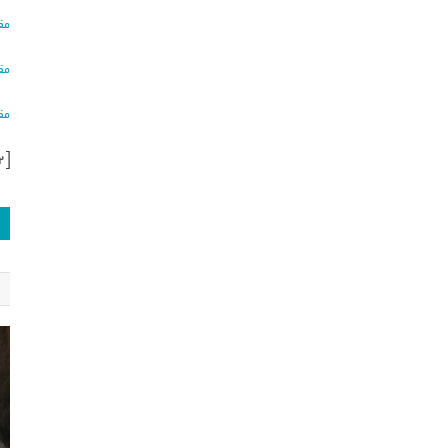
مق
مق
مق
[ad_2]