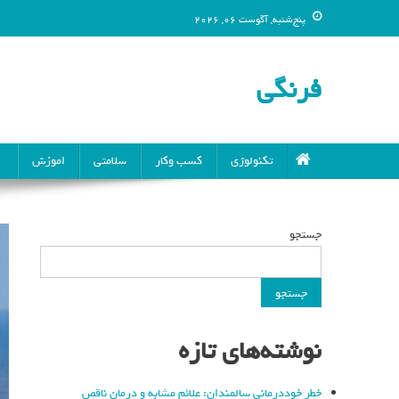
پنج‌شنبه, آگوست 06, 2026
فرنگی
تکنولوژی
کسب وکار
سلامتی
اموزش
جستجو
جستجو
نوشته‌های تازه
خطر خوددرمانی سالمندان: علائم مشابه و درمان ناقص