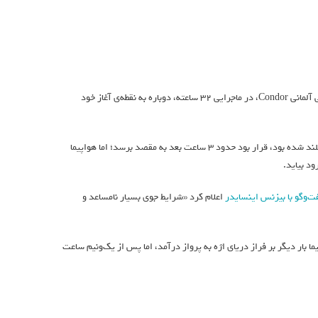
پس از مجموعه‌ای از انحراف‌ها و یک شب اقامت اجباری، ۱۳۷ مسافر پرواز شرکت هواپیمایی آلمانی Condor، در ماجرایی ۳۲ ساعته، دوباره به نقطه‌ی آغاز خود
پرواز شماره‌ی ۱۲۳۴ که روز ۲۴ می از زوریخ به مقصد هراکلیون، در جزیره‌ی یونانی کرت، بلند شده بود، قرار بود حدود ۳ ساعت بعد به مقصد برسد؛ اما هواپیما
د بیاید.
اعلام کرد «شرایط جوی بسیار نامساعد و
س A320 تلاش دوم را آغاز کردند. هواپیما بار دیگر بر فراز دریای اژه به پرواز درآمد، اما پس از یک‌ونیم ساعت