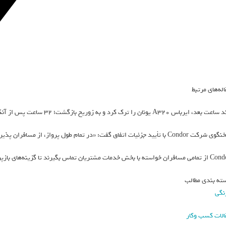
اله‌های مرتبط
د، ایرباس A320 یونان را ترک کرد و به زوریخ بازگشت؛ ۳۲ ساعت پس از آنکه مسافران برای نخستین‌بار شهر سوئیسی را ترک کرده بودند.
Co با تأیید جزئیات اتفاق گفت: «در تمام طول پرواز، از مسافران پذیرایی شد. ما صمیمانه از مسافران عذرخواهی می‌کنیم.»
ته با بخش خدمات مشتریان تماس بگیرند تا گزینه‌های بازپرداخت هزینه یا رزرو مجدد بررسی شود.
ته بندی مطالب
نگی
الات کسب وکار