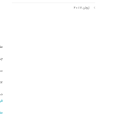
ژوئن 2017
مق
چند ساعت بع
سخنگوی شرکت ndor
Condor از تمامی مسافران خواس
دس
فر
مق