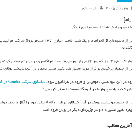
ژوئن 11, 2025
علی محمدی
شته و ویرایش شده توسط مجله ی فرنگی
گشتند.
 از چندبار چرخیدن بر فراز دریا، مجبور شد تغییر مسیر دهد و در آتن، پایتخت یونان، فرو
ود در آتن تنها تلاش ناموفق برای فرود در هراکلیون نبود.
سخنگوی شرکت Condor در گفت‌وگو با بیزنس اینسایدر
ش شدید باد»، پروازها در فرودگاه مقصد را مختل کرده بود.
پس از حدود دو ساعت توقف در آتن، خلبانان ایربا
باره تغییر مسیر داد و در جزیره‌ای دیگر در یونان فرود آمد.
آخرین مطالب