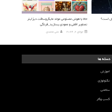
گل است؟
حالا با هوش مصنوعی مولد مایکروسافت دیزاینر
تصاویر افقی و عمودی بسازید_فرنگی
جولای 2, 2024
علی محمدی
دسته ها
اموزش
تکنولوژی
سلامتی
کسب وکار