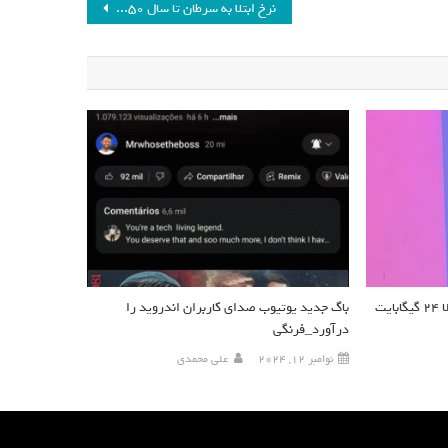
نرخ ابتلا به سرطان تا سال 2050 حدود 77 درصد افزایش می‌یابد
کنسول دستی ۲۰۲۴ ایسوس احتمالا ۲۴ گیگابایت
باگ جدید یوتیوب صدای کاربران اندروید را
درآورد_فرنگی
نوامبر 12, 2024
علی محمدی