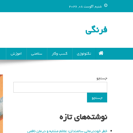
شنبه, آگوست 08, 2026
فرنگی
تکنولوژی
کسب وکار
سلامتی
اموزش
جستجو
جستجو
نوشته‌های تازه
خطر خوددرمانی سالمندان: علائم مشابه و درمان ناقص