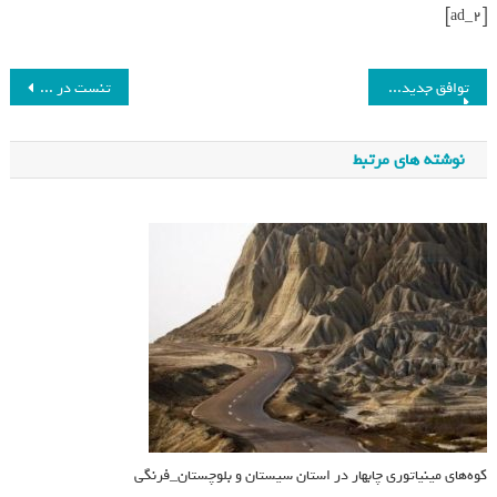
[ad_2]
توافق جدید سوریه و لبنان با میانجی گری عربستان سعودی_فرنگی
تنست در معامله‌ای 4.3 میلیارد دلاری سهامدار اصلی بخشی از یوبیسافت شد_فرنگی
نوشته های مرتبط
کوه‌های مینیاتوری چابهار در استان سیستان و بلوچستان_فرنگی