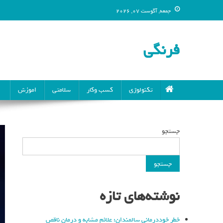
جمعه, آگوست 07, 2026
فرنگی
تکنولوژی
کسب وکار
سلامتی
اموزش
جستجو
جستجو
نوشته‌های تازه
خطر خوددرمانی سالمندان: علائم مشابه و درمان ناقص