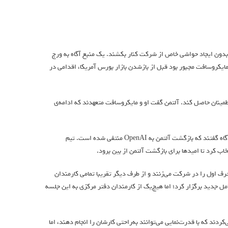
 اعضای هیئت‌مدیره بدون ایجاد حواشی خاص از شرکت کنار بکشند. یک منبع آگاه به ورج
مایکروسافت مجبور بود قبل از بازشدن بازار بورس آمریکا، اقدامی در
لتمن در پست دیگری گفته اولویت اولش این است که از ادامه‌ی پیشرفت OpenAI اطمینان حاصل کند. آلتمن گفت او و مایکروسافت متعهدند که ادامه‌ی
پس از اخراج ناگهانی سم آلتمن در روز جمعه، مذاکره برای بازگشت او شروع شد؛ اما منابع آگاه گفتند که بازگشت آلتمن به OpenAI منتفی شده است. تیم
ره حرف اول را در شرکت می‌زنند و از طرف دیگر تقریبا تمامی کارمندان
ضطراری با حضور مدیرعامل جدید برگزار کرد؛ اما هیچ‌یک از کارمندان دفتر مرکزی به این جلسه
باشد. اعضای هیئت‌مدیره تصور می‌کردند که با قدرت‌نمایی می‌توانند به‌راحتی کارشان را انجام دهند، اما