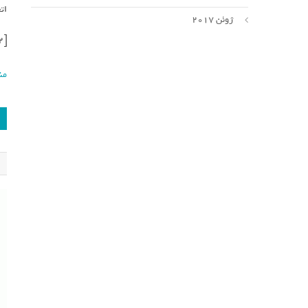
اتحاد کارمندان 
ژوئن 2017
[ad_2]
من