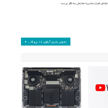
تصویر باتری آیفون 16 پرو فاش شد؛ بزرگ‌تر از نسل قبل با هیت‌‌سینک گرافنی