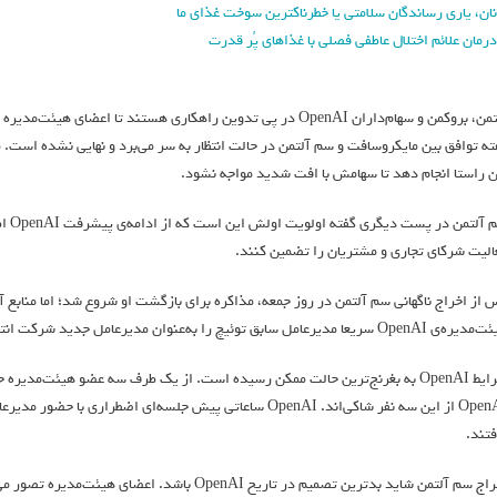
نان، یاری رساندگان سلامتی یا خطرناکترین سوخت غذای ما
درمان علائم اختلال عاطفی فصلی با غذاهای پُر قدرت
آلتمن، بروکمن و سهام‌داران OpenAI در پی تدوین راهکاری هستند تا
ته توافق بین مایکروسافت و سم آلتمن در حالت انتظار به سر می‌برد و نهایی نشده است. 
ن راستا انجام دهد تا سهامش با افت شدید مواجه نشود.
سم آ
الیت شرکای تجاری و مشتریان را تضمین کنند.
O سریعا مدیرعامل سابق توئیچ را به‌عنوان مدیرعامل جدید شرکت انتخاب کرد تا امیدها برای بازگشت آلتمن از بین برود.
شرایط OpenAI به بغرنج‌ترین حالت ممکن رسیده است. از یک طرف سه عضو هیئت‌مدی
OpenAI از این سه نفر شاکی‌اند. OpenAI ساعاتی پیش جلسه‌ای ا
فتند.
اخراج سم آلتمن شاید بدترین تصمیم در تاریخ OpenAI 