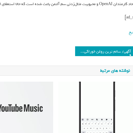
OpenAI و محبوبیت مثال‌زدنی سم آلتمن باعث شده است که حالا استعفای اعضای هیئت‌مدیره محتمل به نظر برسد.
بع
آگهی/ سالم ترین روغن خوراکی در ایران را بشناسید
نوشته های مرتبط