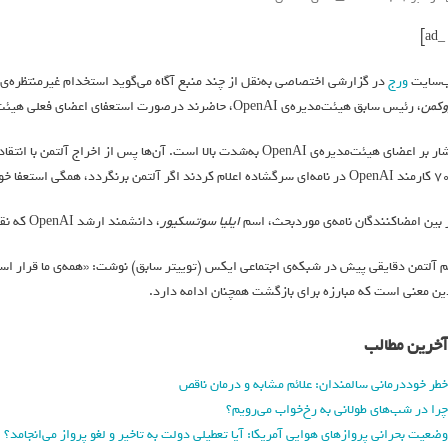
‌سایت
ورج
در گزارشی اختصاصی به‌نقل از چند منبع آگاه می‌گوید استخدام غیرمنتظره‌ی
وکمن
، رئیس سابق هیئت‌مدیره‌ی OpenAI، حاضرند درصورت استعفای اعضای فعلی هیئت‌مدیره، به این شرکت برگردند.
ن برنگردد، همگی استعفا خواهند داد (تعداد امضاکنندگان نامه بسیار بیشتر شده است).
 بین امضاکنندگان نامه‌ی موردبحث، اسم
ایلیا سوتسکیور
، دانشمند ارشد OpenAI که نقش پررنگی در اخراج آلتمن ایفا کرد نیز دیده می‌شود.
 آلتمن دقایقی پیش در شبکه‌ی اجتماعی ایکس (توییتر سابق) نوشت: «همه‌ی ما قرار است 
ین معنی است که مبارزه برای بازگشت همچنان ادامه دارد.
آخرین مطالب
خطر خوددرمانی سالمندان: علائم مشابه و درمان ناقص
چرا در شب‌های طولانی به رخ‌خواب می‌رویم؟
وضعیت بحرانی پروازهای هوایی آمریکا: آیا تعطیلی دولت به تاخیر و لغو پرواز می‌انجامد؟