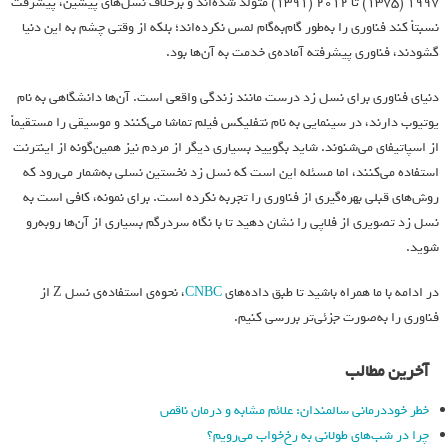
۱۹۹۷ (۱۳۷۵) تا ۲۰۱۲ (۱۳۹۱) متولد شده‌اند و برخلاف نسل‌های پیشین، پیشرفت
نسبتاً کند فناوری را به‌طور گام‌به‌گام لمس نکرده‌اند؛ بلکه از وقتی چشم به این دنیا
گشودند، فناوری پیشرفته آماده‌ی خدمت به آن‌ها بود.
دنیای فناوری‌ برای نسل زد درست مانند زندگی واقعی است. آن‌ها دانشگاهی به نام
یوتیوب دارند، در سینمایی به نام نتفلیکس فیلم تماشا می‌کنند و موسیقی را مستقیماً
از اسپاتیفای می‌شنوند. شاید بگویید بسیاری دیگر از مردم نیز همین‌گونه از اینترنت
استفاده می‌کنند، اما مسئله این است که نسل زد نخستین نسلی به‌شمار می‌رود که
روش‌های قبلی بهره‌گیری از فناوری را تجربه نکرده است. برای نمونه، کافی است به
نسل زد تصویری از فلاپی را نشان دهید تا با نگاه سردرگم بسیاری از‌ آن‌ها روبه‌رو
شوید.
در ادامه با ما همراه باشید تا طبق داده‌های
CNBC
، نحوه‌ی استفاده‌ی نسل Z از
فناوری را به‌صورت جزئی‌تر بررسی کنیم.
آخرین مطالب
خطر خوددرمانی سالمندان: علائم مشابه و درمان ناقص
چرا در شب‌های طولانی به رخ‌خواب می‌رویم؟