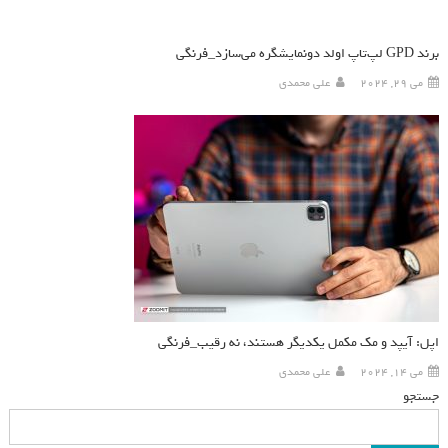
برند GPD لپ‌تاپ اولد دونمایشگره می‌سازد_فرنگی
می 29, 2024
علی محمدی
اپل: آیپد و مک مکمل یکدیگر هستند، نه رقیب_فرنگی
می 14, 2024
علی محمدی
جستجو