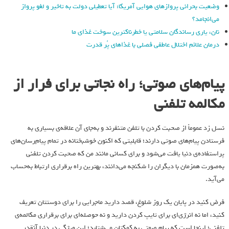
وضعیت بحرانی پروازهای هوایی آمریکا: آیا تعطیلی دولت به تاخیر و لغو پرواز
می‌انجامد؟
نان، یاری رساندگان سلامتی یا خطرناکترین سوخت غذای ما
درمان علائم اختلال عاطفی فصلی با غذاهای پُر قدرت
پیام‌های صوتی؛ راه نجاتی برای فرار از
مکالمه تلفنی
نسل زد عموماً از صحبت کردن با تلفن متنفرند و به‌جای آن علاقه‌ی بسیاری به
فرستادن پیام‌های صوتی دارند؛ قابلیتی که اکنون خوشبختانه در تمام پیام‌رسان‌های
پراستفاده‌ی دنیا یافت می‌شود و برای کسانی مانند من که صحبت کردن تلفنی
به‌صورت همزمان با دیگران را شکنجه می‌دانند، بهترین راه برقراری ارتباط به‌حساب
می‌آید.
فرض کنید در پایان یک روز شلوغ، قصد دارید ماجرایی را برای دوستتان تعریف
کنید، اما نه انرژی‌ای برای تایپ کردن دارید و نه حوصله‌ای برای برقراری مکالمه‌ی
تلفنی؛ اینجا است که پیام صوتی به‌ کمکتان می‌شتابد؛ این ویژگی در دنیا آنقدر