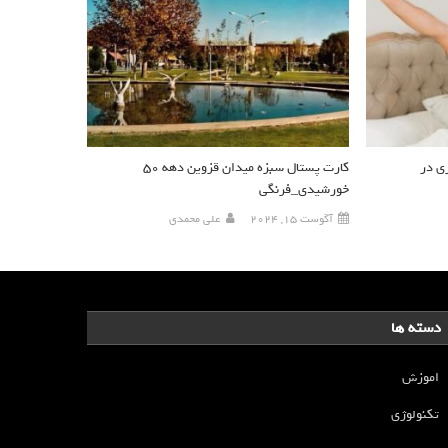
ی در
کارت پستال سبزه میدان قزوین دهه ۵۰
خورشیدی_فرنگی
آگوست 15, 2024
علی محمدی
دسته ها
اموزش
تکنولوژی