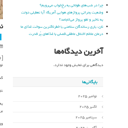
چرا در شب‌های طولانی به رخ‌خواب می‌رویم؟
وضعیت بحرانی پروازهای هوایی آمریکا: آیا تعطیلی دولت
به تاخیر و لغو پرواز می‌انجامد؟
ن
نان، یاری رساندگان سلامتی یا خطرناکترین سوخت غذای ما
درمان علائم اختلال عاطفی فصلی با غذاهای پُر قدرت
آخرین دیدگاه‌ها
[ad_1]
دیدگاهی برای نمایش وجود ندارد.
نو
کد خ
بایگانی‌ها
تاری
نوامبر 2025
به
اکتبر 2025
بر
سپتامبر 2025
وی
آگوست 2025