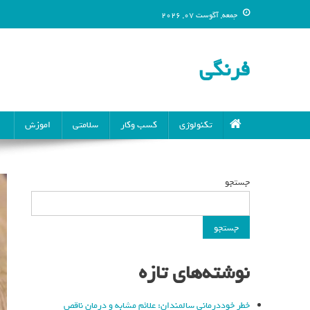
جمعه, آگوست 07, 2026
فرنگی
تکنولوژی
کسب وکار
سلامتی
اموزش
جستجو
جستجو
نوشته‌های تازه
خطر خوددرمانی سالمندان: علائم مشابه و درمان ناقص