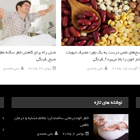
سخ‌های علمی درست به یک باور؛ مصرف حبوبات
شش راه برای کاهش خطر سکته مغز
ار خون را بالا می‌برد؟_فرنگی
صبح_فرنگی
آگوست 15, 2025
علی محمدی
ژوئن 22, 2025
علی محمدی
نوشته های تازه
خطر خوددرمانی سالمندان: علائم مشابه و درمان
ناقص
نوامبر 2, 2025
علی محمدی