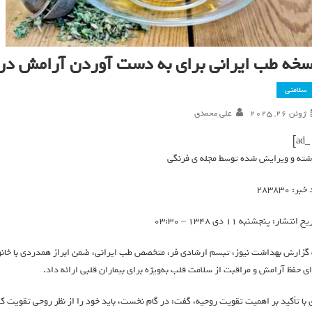
سخه طب ایرانی برای به دست آوردن آرامش در 
سلامتی
ژوئن 26, 2025
علی محمدی
شته و ویرایش شده توسط مجله ی فرنگی
بر: 283830
خ انتشار: پنجشنبه 11 دي 1348 – 03:30
 گزارش بهداشت نیوز، تبسم ارشادی فر، متخصص طب ایرانی، ضمن ابراز همدردی با خانواد
ای حفظ آرامش و مراقبت از سلامت قلب به‌ویژه برای بیماران قلبی ارائه داد.
 با تأکید بر اهمیت تقویت روحیه، گفت: در گام نخست، باید خود را از نظر روحی تقویت ک