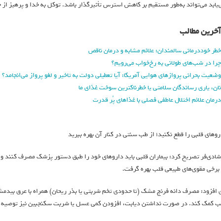
‌یابد می‌تواند به‌طور مستقیم بر کاهش استرس تأثیرگذار باشد. توکل به خدا و پرهیز ا
آخرین مطالب
خطر خوددرمانی سالمندان: علائم مشابه و درمان ناقص
چرا در شب‌های طولانی به رخ‌خواب می‌رویم؟
وضعیت بحرانی پروازهای هوایی آمریکا: آیا تعطیلی دولت به تاخیر و لغو پرواز می‌انجامد؟
نان، یاری رساندگان سلامتی یا خطرناکترین سوخت غذای ما
درمان علائم اختلال عاطفی فصلی با غذاهای پُر قدرت
روهای قلبی را قطع نکنید؛ از طب سنتی در کنار آن بهره ببرید
شادی‌فر تصریح کرد: بیماران قلبی باید داروهای خود را طبق دستور پزشک مصرف کنند و به‌ه
 برخی مقوی‌های طبیعی قلب بهره گرفت.
 افزود: مصرف دانه فرنج مشک (تا حدودی تخم شربتی یا بذر ریحان) همراه با عرق بیدمشک،
ب کمک کند. در صورت نداشتن دیابت، افزودن کمی عسل یا شربت سکنجبین نیز توصیه 