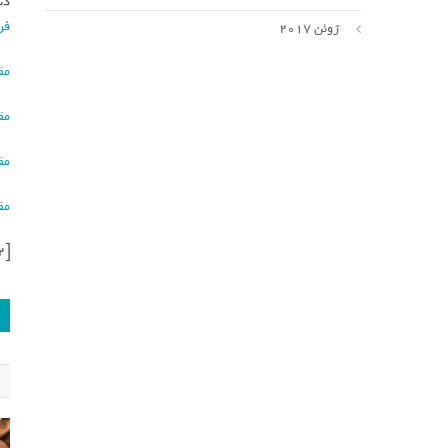
دس
فر
ژوئن 2017
مق
مق
مق
مق
[ad_2]