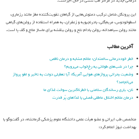
درمانی جدید در مراکز طب سنتی در حال اجراست.
این پروتکل شامل ترکیب دمنوش‌هایی از گیاهان تقویت‌کننده مغز مانند رزماری،
اسطوخودوس، مریم‌گلی، بادرنجبویه و زعفران، به همراه استفاده از روغن‌های گیاهی
مانند روغن سیاهدانه، روغن بادام تلخ و روغن بنفشه برای ماساژ ملاج و کف پا است.
آخرین مطالب
خطر خوددرمانی سالمندان: علائم مشابه و درمان ناقص
چرا در شب‌های طولانی به رخ‌خواب می‌رویم؟
وضعیت بحرانی پروازهای هوایی آمریکا: آیا تعطیلی دولت به تاخیر و لغو پرواز
می‌انجامد؟
نان، یاری رساندگان سلامتی یا خطرناکترین سوخت غذای ما
درمان علائم اختلال عاطفی فصلی با غذاهای پُر قدرت
متخصص طب ایرانی و عضو هیأت علمی دانشگاه علوم پزشکی کرمانشاه، در گفت‌وگو با
بهداشت نیوز اعلام کرد: