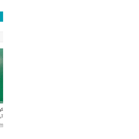
گو
آی