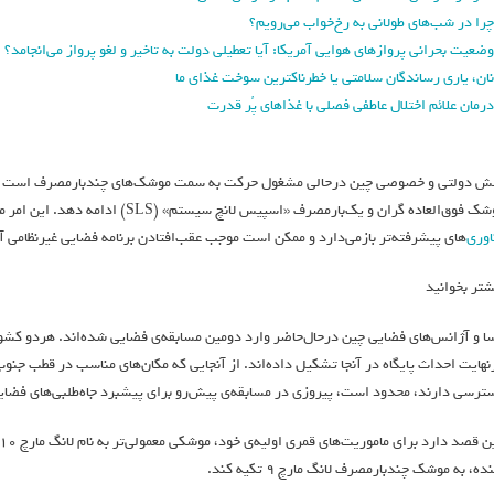
چرا در شب‌های طولانی به رخ‌خواب می‌رویم؟
وضعیت بحرانی پروازهای هوایی آمریکا: آیا تعطیلی دولت به تاخیر و لغو پرواز می‌انجامد؟
نان، یاری رساندگان سلامتی یا خطرناکترین سوخت غذای ما
درمان علائم اختلال عاطفی فصلی با غذاهای پُر قدرت
ش دولتی و خصوصی چین درحالی‌ مشغول حرکت به سمت موشک‌های چندبارمصرف است که سیا
فوق‌العاده گران و یک‌بارمصرف «اسپیس لانچ سیستم» (SLS) ادامه دهد. این امر موجب مصرف بودجه‌ی ناسا می‌شود، این سازمان را از حرکت به سمت
اوری
‌های پیشرفته‌تر بازمی‌دارد و ممکن است موجب عقب‌افتادن برنامه فضایی غیرنظامی آم
شتر بخوانید
سا و آژانس‌های فضایی چین درحال‌حاضر وارد دومین مسابقه‌ی فضایی شده‌اند. هردو کشور 
نهایت احداث پایگاه در آنجا تشکیل داده‌اند. از آنجایی که مکان‌های مناسب در قطب جنوب، 
ترسی دارند، محدود است، پیروزی در مسابقه‌ی پیش‌رو برای پیشبرد جاه‌طلبی‌های فضا
ده، به موشک چندبارمصرف لانگ مارچ ۹ تکیه کند.