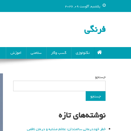
یکشنبه, آگوست 09, 2026
فرنگی
تکنولوژی
کسب وکار
سلامتی
اموزش
جستجو
جستجو
نوشته‌های تازه
خطر خوددرمانی سالمندان: علائم مشابه و درمان ناقص