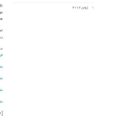
اگ
ژوئن 2017
مو
هم
رس
دس
فر
مق
مق
مق
مق
[ad_2]