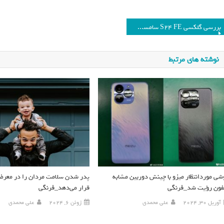
بررسی گلکسی S24 FE سامسونگ و مقایسه با گلکسی S23 FE_فرنگی
نوشته های مرتبط
شی موردانتظار میزو با چینش دوربین مشابه
پدر شدن سلامت مردان را در معرض
فون رؤیت شد_فرنگی
قرار می‌دهد_فرنگی
آوریل 30, 2024
علی محمدی
ژوئن 6, 2024
علی محمدی