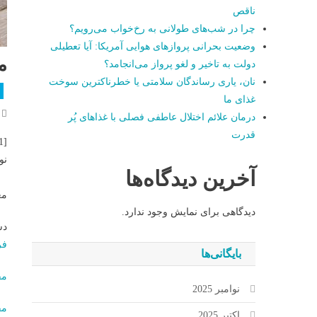
ناقص
چرا در شب‌های طولانی به رخ‌خواب می‌رویم؟
وضعیت بحرانی پروازهای هوایی آمریکا: آیا تعطیلی
م
دولت به تاخیر و لغو پرواز می‌انجامد؟
نان، یاری رساندگان سلامتی یا خطرناکترین سوخت
غذای ما
درمان علائم اختلال عاطفی فصلی با غذاهای پُر
قدرت
[ad_1]
نو
آخرین دیدگاه‌ها
مغ
دیدگاهی برای نمایش وجود ندارد.
دس
فر
بایگانی‌ها
مق
نوامبر 2025
مق
اکتبر 2025