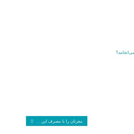
ی‌انجامد؟
مغزتان را با مصرف این غذاهای خوشمزه نابود نکنید_فرنگی