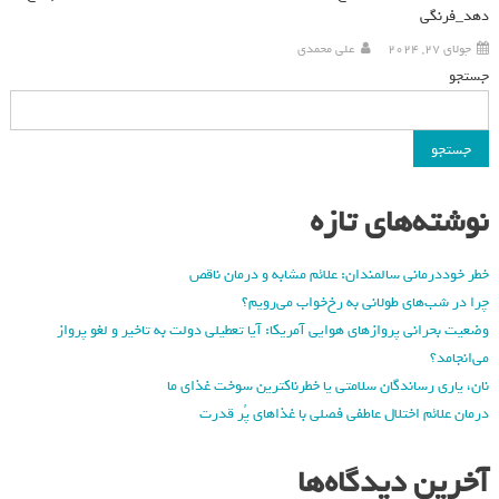
دهد_فرنگی
جولای 27, 2024
علی محمدی
جستجو
جستجو
نوشته‌های تازه
خطر خوددرمانی سالمندان: علائم مشابه و درمان ناقص
چرا در شب‌های طولانی به رخ‌خواب می‌رویم؟
وضعیت بحرانی پروازهای هوایی آمریکا: آیا تعطیلی دولت به تاخیر و لغو پرواز
می‌انجامد؟
نان، یاری رساندگان سلامتی یا خطرناکترین سوخت غذای ما
درمان علائم اختلال عاطفی فصلی با غذاهای پُر قدرت
آخرین دیدگاه‌ها