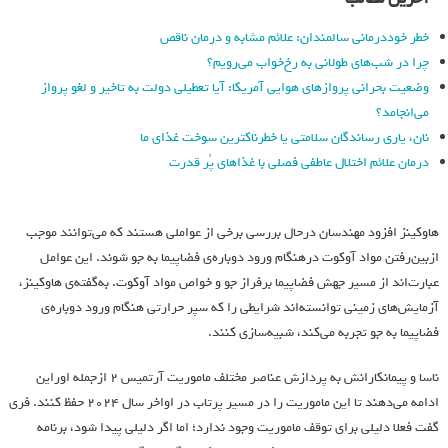
خطر خوددرمانی سالمندان: علائم مشابه و درمان ناقص
چرا در شب‌های طولانی به رخ‌خواب می‌رویم؟
وضعیت بحرانی پروازهای هوایی آمریکا: آیا تعطیلی دولت به تاخیر و لغو پرواز
می‌انجامد؟
نان، یاری رساندگان سلامتی یا خطرناکترین سوخت غذای ما
درمان علائم اختلال عاطفی فصلی با غذاهای پُر قدرت
هاوکینز افزود مهندسان درحال بررسی برخی از عواملی هستند که می‌توانند موجب
ازبین‌رفتن مواد آوکوت درهنگام ورود دوباره‌ی فضاپیما به جو شوند. این عوامل
عبارت‌اند از مسیر جهش فضاپیما برفراز جو و خواص مواد آوکوت. به‌گفته‌ی هاوکینز،
آزمایش‌های زمینی توانسته‌اند شرایطی را که سپر حرارتی هنگام ورود دوباره‌ی
فضاپیما به جو تجربه می‌کند، شبیه‌سازی کنند.
ناسا و پیمانکارانش به پردازش عناصر مختلف ماموریت آرتمیس ۲ ازجمله اوراین
ادامه می‌دهند تا این ماموریت را در مسیر پرتاب در اواخر سال ۲۰۲۴ حفظ کنند. فری
گفت فعلا دلیلی برای توقف ماموریت وجود ندارد؛ اما اگر دلیلی پیدا شود، برنامه