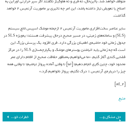
متوقف خواهد شد. بااین‌حال، نه فری و نه هاوکینز نگفتند اگر سپر حرارتی اوراین به
اصلاح یا تعویض نیاز داشته باشد، این امر چه تاثیری بر ماموریت آرتمیس ۲ خواهد
گذاشت.
سایر عناصر سخت‌افزاری ماموریت آرتمیس ۲ ازجمله موشک اسپیس لانچ سیستم
(SLS) و سامانه‌های زمینی، در مسیر صحیح درحال پیشرفت هستند؛ به‌ویژه SLS در
جدول زمانی خود حاشیه‌ی اطمینان بزرگی دارد. فری افزود یک پرسش بزرگ این
است که چه زمانی باید انباشتن بوسترهای موشک و یکپارچه‌سازی SLS را در مرکز
فضایی کندی آغاز کنیم. «ما می‌خواهیم به‌منظور حفاظت صحیح از اقلام دارای عمر
محدود خود، چنین کاری انجام دهیم؛ [اما] تا وقتی آماده پرواز نباشیم؛ تا وقتی همه
چیز را درباره‌ی آرتمیس ۱ درک نکنیم، پرواز نخواهیم کرد.»
[ad_2]
منبع
حل مشکل ورود به اینستاگرام
خطرات خوابیدن در طول روز برای سلامت بدن