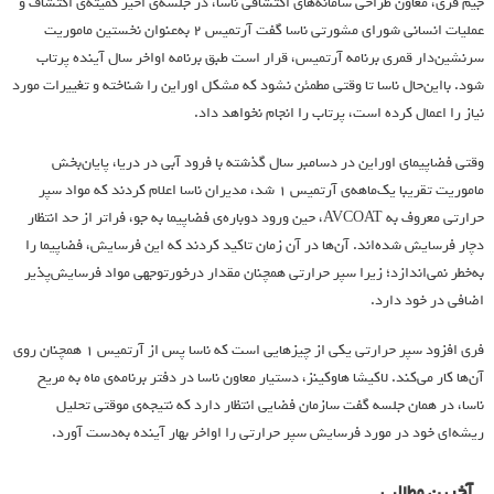
جیم فری، معاون طراحی سامانه‌های اکتشافی ناسا، در جلسه‌ی اخیر کمیته‌ی اکتشاف و
عملیات انسانی شورای مشورتی ناسا گفت آرتمیس ۲ به‌عنوان نخستین ماموریت
سرنشین‌دار قمری برنامه آرتمیس، قرار است طبق برنامه اواخر سال آینده پرتاب
شود. بااین‌حال ناسا تا وقتی مطمئن نشود که مشکل اوراین را شناخته و تغییرات مورد
نیاز را اعمال کرده است، پرتاب را انجام نخواهد داد.
وقتی فضاپیمای اوراین در دسامبر سال گذشته با فرود آبی در دریا، پایان‌بخش
ماموریت تقریبا یک‌ماهه‌ی آرتمیس ۱ شد، مدیران ناسا اعلام کردند که مواد سپر
حرارتی معروف به AVCOAT، حین ورود دوباره‌ی فضاپیما به جو، فراتر از حد انتظار
دچار فرسایش شده‌اند. آن‌ها در آن زمان تاکید کردند که این فرسایش، فضاپیما را
به‌خطر نمی‌اندازد؛ زیرا سپر حرارتی همچنان مقدار درخورتوجهی مواد فرسایش‌پذیر
اضافی در خود دارد.
فری افزود سپر حرارتی یکی از چیزهایی است که ناسا پس از آرتمیس ۱ همچنان روی
آن‌ها کار می‌کند. لاکیشا هاوکینز، دستیار معاون ناسا در دفتر برنامه‌ی ماه به مریخ
ناسا، در همان جلسه گفت سازمان فضایی انتظار دارد که نتیجه‌ی موقتی تحلیل
ریشه‌ای خود در مورد فرسایش سپر حرارتی را اواخر بهار آینده به‌دست آورد.
آخرین مطالب