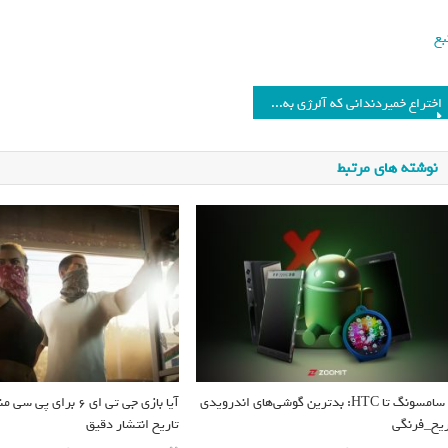
بع
اختراع خمیردندانی که آلرژی به بادام زمینی را درمان می کند
نوشته های مرتبط
از سامسونگ تا HTC: بدترین گوشی‌های اندرویدی
آیا بازی جی تی ای ۶ برا
ریخ_فرنگی
تاریخ انتشار دقیق