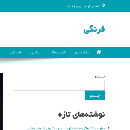
شنبه, آگوست 08, 2026
فرنگی
تکنولوژی
کسب وکار
سلامتی
اموزش
جستجو
جستجو
نوشته‌های تازه
خطر خوددرمانی سالمندان: علائم مشابه و درمان ناقص