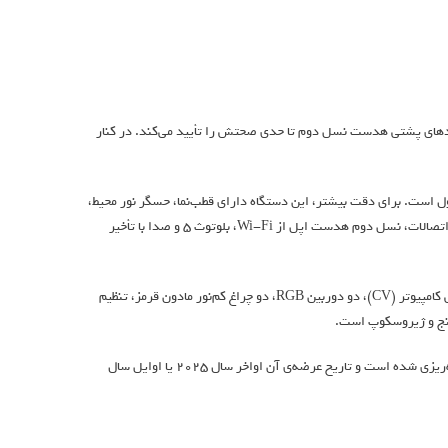
بندهای پشتی هدست نسل دوم تا حدی صحتش را تأیید می‌کند. در کنار
 است. برای دقت بیشتر، این دستگاه دارای قطب‌نما، حسگر نور محیط،
مغناطیس‌سنج و ژیروسکوپ است که همگی در گوشی اپل آیفون هم وجود دارند. در بخش اتصالات، نسل دوم هدست اپل از Wi-Fi، بلوتوث ۵ و صدا با تأخیر
اجزای اصلی سخت‌افزار، شامل دو پنل میکرو اولد، دوربین TrueDepth، چهار دوربین بینایی کامپیوتر (CV)، دو دوربین RGB، دو چراغ کم‌نور مادون قرمز، تنظیم
اپل ویژن پرو ۲ برای مرحله‌ی توسعه‌ی آزمایش اعتبار محصول (PVT) در سال ۲۰۲۵ برنامه‌ریزی شده است و تاریخ عرضه‌ی آن اواخر سال ۲۰۲۵ یا اوایل سال