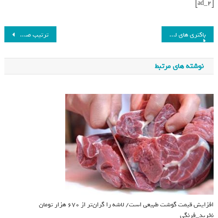
[ad_2]
باکتری های لثه با قلب چه می کنند؟_فرنگی
ترتیب صحیح مراحل دوش گرفتن برای محافظت از پوست_فرنگی
نوشته های مرتبط
افزایش قیمت گوشت طبیعی است/ لاشه را گران‌تر از 670 هزار تومان
نخرید_فرنگی