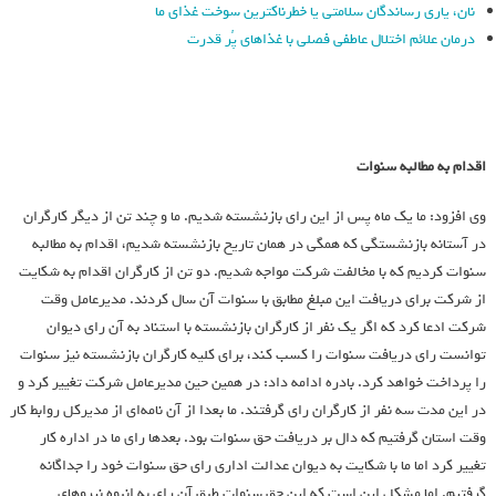
نان، یاری رساندگان سلامتی یا خطرناکترین سوخت غذای ما
درمان علائم اختلال عاطفی فصلی با غذاهای پُر قدرت
اقدام به مطالبه سنوات
وي افزود: ما يك ماه پس از اين راي بازنشسته شديم. ما و چند تن از ديگر كارگران
در آستانه بازنشستگي كه همگي در همان تاريخ بازنشسته شديم، اقدام به مطالبه
سنوات كرديم كه با مخالفت شركت مواجه شديم. دو تن از كارگران اقدام به شكايت
از شركت براي دريافت اين مبلغ مطابق با سنوات آن سال كردند. مديرعامل وقت
شركت ادعا كرد كه اگر يك نفر از كارگران بازنشسته با استناد به آن راي ديوان
توانست راي دريافت سنوات را كسب كند، براي كليه كارگران بازنشسته نيز سنوات
را پرداخت خواهد كرد. بادره ادامه داد: در همين حين مديرعامل شركت تغيير كرد و
در اين مدت سه نفر از كارگران راي گرفتند. ما بعدا از آن نامه‌اي از مديركل روابط كار
وقت استان گرفتيم كه دال بر دريافت حق سنوات بود. بعدها راي ما در اداره كار
تغيير كرد اما ما با شكايت به ديوان عدالت اداري راي حق سنوات خود را جداگانه
گرفتيم. اما مشكل اين است كه اين حق سنوات طبق آن راي به انبوه نيروهاي