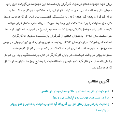
زيان خود مجموعه تمام مي‌شود. كارگران بازنشسته اين مجموعه مي‌گويند: طبق راي
ديوان عالي عدالت اداري، حق سنوات كارگران، بايد هنگام پايان كار پرداخت شود.
براي كارگران، پايان كار همان زمان بازنشستگي آنهاست. بنابراين اگر كارفرمايي وسط
كار، حق سنوات را پرداخت كند، اين وجه به صورت علي‌الحساب مدنظر قرار خواهد
گرفت. اكبر بادره (فعال كارگري و بازنشسته مينو پارس) در اين زمينه اظهار كرد: ما
در اسفند سال ۱۳۹۸ به عنوان جمعي از كارگران بازنشسته شديم. ما كارگران
استخدامي شركت مينو در سال ۱۳۷۳ بوديم. ما نيروي قراردادي نبوديم ولي در بهمن
ماه ۱۳۹۸ ديوان عدالت اداري راي داد كه كساني كه در حين كار از كارفرما بابت
سنوات پولي دريافت مي‌كنند، در پايان كار كارگر در حال بازنشستگي، بايد اين مبالغ
را علي الحساب در نظر گرفت و مابقي و مابه‌التفاوت را به نرخ روز به عنوان سنوات از
كارفرما بگيرند.
آخرین مطالب
خطر خوددرمانی سالمندان: علائم مشابه و درمان ناقص
چرا در شب‌های طولانی به رخ‌خواب می‌رویم؟
وضعیت بحرانی پروازهای هوایی آمریکا: آیا تعطیلی دولت به تاخیر و لغو پرواز
می‌انجامد؟