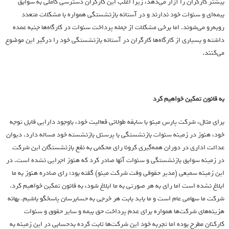
بيشتر كارگران را آزار مي‌دهد، زيرا اغلب اين كارگران دسترسي كاملي به سوابق
بيمه‌اي و سنوات خود ندارند و در آستانه بازنشستگي همواره با مشكلات متعدد
روبه‌رو مي‌شوند. اما برخي مشكلات از جمله پرداخت سنوات در كارگاه‌ها جنبه عمده
داشته و بسياري از كارگاه‌ها كارگران در آستانه بازنشستگي خود را درگير اين موضوع
مي‌كنند.
به قانون تمكين خواهيم كرد
براي مثال، شركت پارس مينو با سابقه طولاني فعاليت خود، باوجود دارايي قابل توجه
خود، هنوز در زمينه سنوات بازنشستگي با پرسنل بازنشسته خود مساله دارد. ديوان
عدالت اداري در دوران همه‌گيري كرونا راي محكمي به نفع بازنشستگان اين شركت
در زمينه سوابق بازنشستگي و سنوات آنها صادر كرد كه هنوز اجرايي نشده است. در
اين زمينه سميعي (مدير حقوقي وقت شركت مينو) گفته بود: راي صادره هنوز به ما
ابلاغ نشده است اما راي به هر صورتي به ما ابلاغ شود، به قانون تمكين خواهيم كرد.
شركت ما سهامي عام است و ما بايد بابت هر خرجي به حسابرسان پاسخگو باشيم. بهانه
هزينه‌هاي شركت‌ها همواره براي‌ عدم پرداخت حق بيمه و ساير حقوق و سنوات
كاركنان مطرح بوده اما تجربه خود اين شركت‌ها ثابت كرده بدحسابي در اين زمينه به