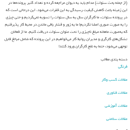
(از جمله بحث سنوات) مدام بايد به ديوان مراجعه كرده و تعداد كثير پرونده‌ها در
اين زمينه باعث كاهش كيفيت رسيدگي به اين فقرات مي‌شود. اين درحالي است كه
در پرونده سنوات، ما كارگران سال به سال سنوات را تسويه نمي‌كرديم و حتي چيزي
را به صورت صوري امضا نكرديم! ما به زور و فشار باقي ماندن در محيط كار پذيرفتيم
كه به‌صورت ماهانه مبلغ ناچيزي را تحت عنوان سنوات دريافت كنيم. ما از فعالان
تشكل‌هاي كارگري و مديران روابط كار مي‌خواهيم در اين پرونده كه شامل مبالغ قابل
توجهي مي‌شود، حتما به نفع كارگران ورود كنند!
دسته بندی مطالب
فرنگی
مقالات کسب وکار
مقالات فناوری
مقالات آموزشی
مقالات سلامتی