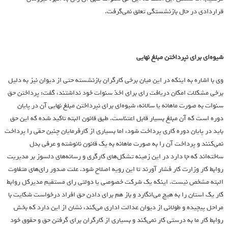
قراردادي در حال بازنشستگي تعلق نمي‌گرفت.
شيوه‌اي براي نپرداختن مبلغ نهايي
وي با اشاره به اينكه در اين ميان برخي كارگران بازنشسته حتي از ديوان نيز به دليل
برخي مشكلات امكان دريافت راي براي اخذ سنوات خود نداشتند، گفت: پرداختن حق
سنوات به صورت ماهانه يا سالانه، شيوه‌اي براي نپرداختن مبلغ نهايي آن در پايان
دوره است كه آن مبلغ بسيار قابل اعتناست. طبق قانون البته تاكيد شده كه اين حق
بايد در پايان دوره كاري پرداخت شود، اما بسياري از كارفرمايان چنين حقي را پرداخت
نمي‌كنند و پرداخت آن را به صورت ماهانه به يك قانون نانوشته و عرفي بدل
ساخته‌اند كه جا دارد در اين زمينه تشكل‌هاي كارگري و رسانه‌هاي دلسوز بر مديريت
روابط كار وزارت كار فشار آورند تا اين رويه اصلاح شود. علت صدور راي‌هاي متفاوت
البته مشخص نيست. اينكه يك شركت خصوصي يا دولتي راي مستقيم مديركل روابط
كار يك استان را به هيچ مي‌انگارد و باز هم براي دادن حق افراد درخواست شكايت با
مراحل پيچيده و طولاني از ديوان عدالت اداري مي‌كند، نشان از اين دارد كه بخش
روابط كار ما به درستي كار نمي‌كند و بسياري از كارگران براي گرفتن حق و حقوق خود