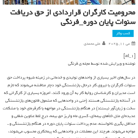
محروميت كارگران قراردادي از حق دريافت
سنوات پايان دوره_فرنگی
کسب وکار
می 11, 2025
علی محمدی
[ad_1]
نوشته و ویرایش شده توسط مجله ی فرنگی
در سال‌هاي اخير بسياري از واحدهاي توليدي و خدماتي در زمينه شيوه پرداخت حق
سنوات كارگران با نيروي كار درحال بازنشستگي خود دچار مناقشه مي‌شوند كه لازم
است مديران و كارشناسان روابط كار به آن ورود كنند. امروزه بسياري از كارگراني كه
در آستانه بازنشستگي هستند (حتي در واحدهايي كه مشمول قانون‌هاي بازنشستگي
سخت و زيان‌آور نيستند) در هنگام بازنشستگي در مواجهه با كارفرماي خود با مشكلات
عديده‌اي مثل خلأهاي بيمه‌اي، كسري ماه واريز حق بيمه، درج غلط عناوين شغلي و
حداقل بگيري ناخواسته، عدم پرداخت سنوات پايان دوره در هنگام بازنشستگي و..
مواجه مي‌شوند. هرچند اين معضلات در واحدهايي كه پيمانكاري محسوب مي‌شوند،