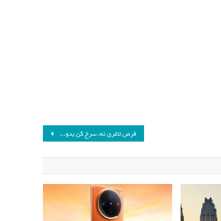
قرص لاغری نه، سرخ کن بدون روغن بخرید! + ارزان ترین قیمت