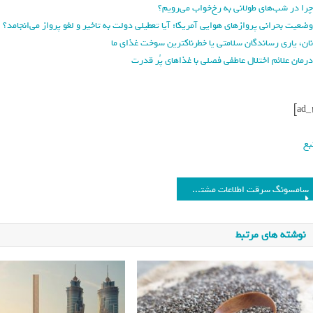
چرا در شب‌های طولانی به رخ‌خواب می‌رویم؟
وضعیت بحرانی پروازهای هوایی آمریکا: آیا تعطیلی دولت به تاخیر و لغو پرواز می‌انجامد؟
نان، یاری رساندگان سلامتی یا خطرناکترین سوخت غذای ما
درمان علائم اختلال عاطفی فصلی با غذاهای پُر قدرت
بع
سامسونگ سرقت اطلاعات مشتریان فروشگاه مستقر در بریتانیا خود را تایید کرد
نوشته های مرتبط