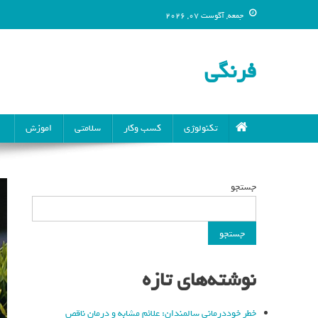
جمعه, آگوست 07, 2026
فرنگی
تکنولوژی
کسب وکار
سلامتی
اموزش
جستجو
جستجو
نوشته‌های تازه
خطر خوددرمانی سالمندان: علائم مشابه و درمان ناقص