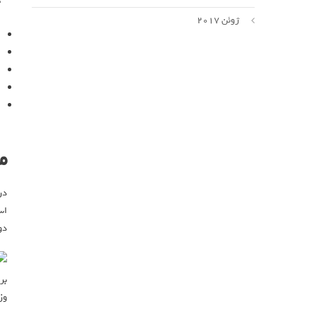
ژوئن 2017
مش
دو
وزن د