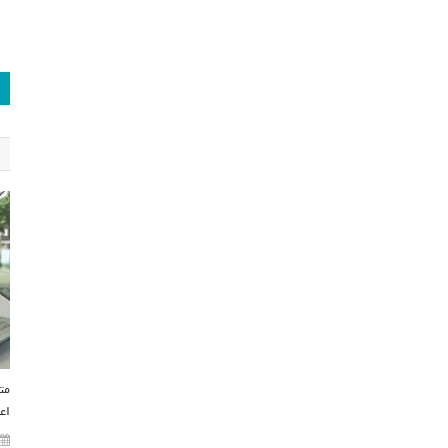
مت
اع