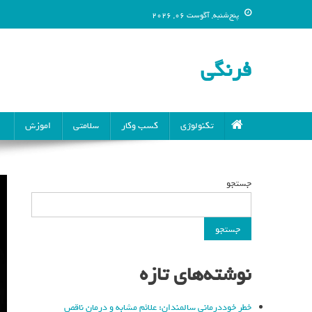
پنج‌شنبه, آگوست 06, 2026
فرنگی
تکنولوژی
کسب وکار
سلامتی
اموزش
جستجو
جستجو
نوشته‌های تازه
خطر خوددرمانی سالمندان: علائم مشابه و درمان ناقص