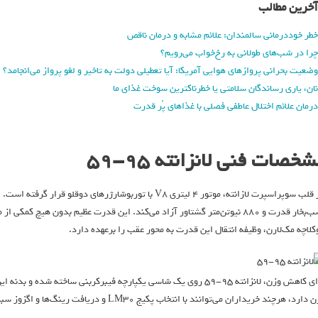
آخرین مطالب
خطر خوددرمانی سالمندان: علائم مشابه و درمان ناقص
چرا در شب‌های طولانی به رخ‌خواب می‌رویم؟
وضعیت بحرانی پروازهای هوایی آمریکا: آیا تعطیلی دولت به تاخیر و لغو پرواز می‌انجامد؟
نان، یاری رساندگان سلامتی یا خطرناکترین سوخت غذای ما
درمان علائم اختلال عاطفی فصلی با غذاهای پُر قدرت
خصات فنی لانزانته ۹۵-۵۹
اسب‌بخار قدرت و ۸۸۰ نیوتن‌متر گشتاور آزاد می‌کند. این قدرت عظیم بدون ه
کلاچه مک‌لارن، وظیفه انتقال این قدرت به محور عقب را برعهده دارد.
ارد، هرچند خریداران می‌توانند با انتخاب پکیج LM30 و دریافت رینگ‌ها و اگزوز سبک‌تر، ۲۰ کیلوگرم دیگر از وزن خودرو کم کنند.