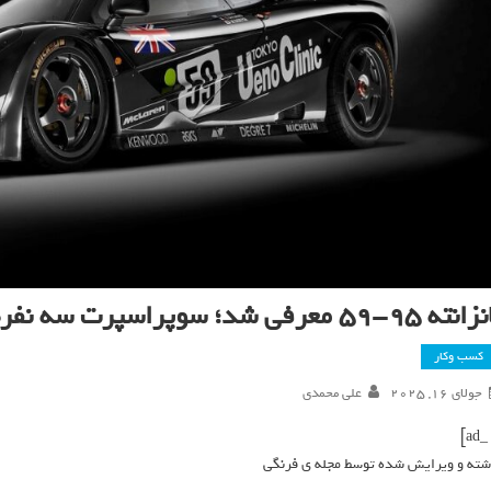
۹-۵۹ معرفی شد؛ سوپراسپرت سه نفره با ۸۵۰ اسب‌بخار قدرت_فرنگی
کسب وکار
جولای 16, 2025
علی محمدی
شته و ویرایش شده توسط مجله ی فرنگی