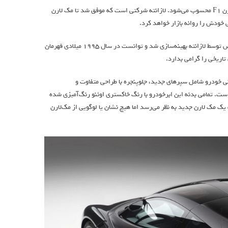
سوپراسپرتی جدید و هیجان‌انگیز است که در واقع ادای احترامی به مک لارن F1 محسوب می‌شود. لازانته شرکتی است که موفق شد تا مک لارن
لانزانته ۹۵-۵۹ نام خود را از مک لارن F1 GTR با شماره ۵۹ گرفته است. این مک لارن خاص توسط لازانته بهینه‌سازی شد و توانست در سال ۱۹۹۵ میلادی قهرمان
ای بیرونی خودرو شامل سپرهای جدید، جلوپنجره با طراحی متفاوت و
ت. تمامی بدنه این ابرخودرو با رنگ خاکستری اوئنو رنگ‌آمیزی شده
ای مک لارن F1 GTR قهرمان لمانز باشد. اگرچه لانزانته ۹۵-۵۹ شبیه به یک مک لارن جدید به نظر می‌رسد اما هیچ نشان یا لوگویی از مک‌لارن