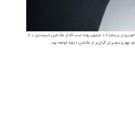
ابرخودرو لازانته در جشنواره سرعت گودوود به‌صورت رسمی معرفی خواهد شد. قیمت این خودرو در بریتانیا ۱.۲ میلیون پوند است که از مک لارن اسپیدتیل ۲.۱