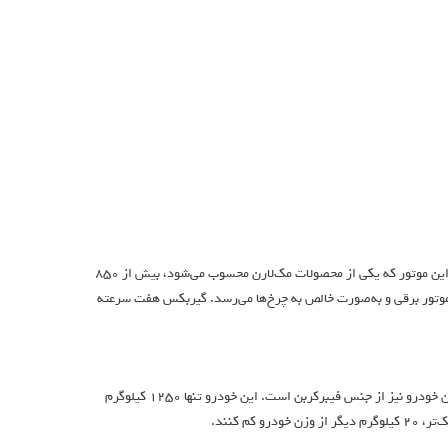
در قلب سوپراسپرت لازانته، موتور ۴ لیتری V8 با توربوشارژرهای دوقلو قرار گرفته است. این موتور که یکی از محصولات مک‌لارن محسوب می‌شود، بیش از ۸۵۰
یچ کمکی از موتور برقی و به‌صورت خالص به چرخ‌ها می‌رسد. گیربکس هفت سرعته
برای کاهش وزن، لانزانته ۹۵-۵۹ روی یک شاسی‌ یکپارچه فیبرکربنی ساخته شده و بدنه این خودرو نیز از جنس فیبرکربن است. این خودرو تنها ۱۲۵۰ کیلوگرم