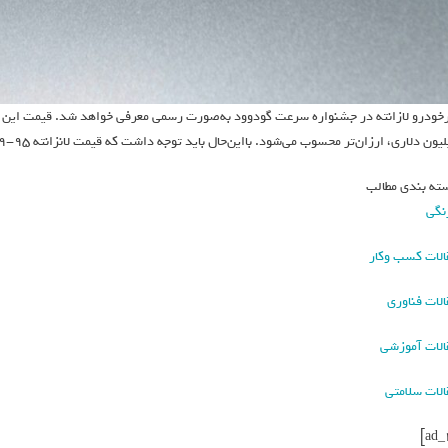
ون دلاری، ارزان‌تر محسوب می‌شود. بااین‌حال باید توجه داشت که قیمت لانزانته ۹۵-۵۹، چهار و نیم برابر گران‌تر از مک‌لارن 750s خواهد بود.
ته بندی مطالب
نگی
الات کسب وکار
الات فناوری
الات آموزشی
الات سلامتی