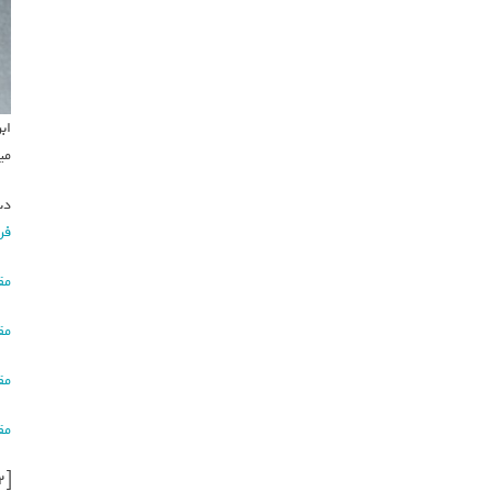
میلی
دس
فر
مق
مق
مق
مق
[ad_2]