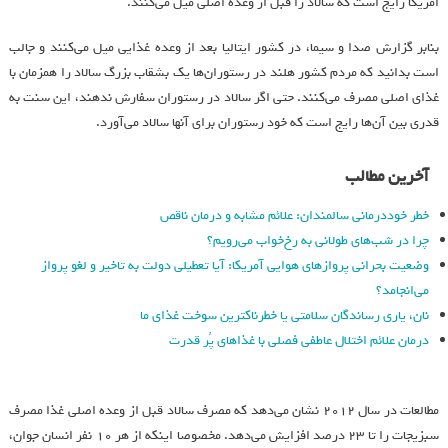
امریکا رایج است که سالاد را قبل از وعده اصلی میل می‌کنند.
بنابر گزارش صدا و سیما، در کشور ایتالیا بعد از وعده غذایی میل می‌کنند و جالب
است بدانید که مردم کشور هلند در رستوران‌ها یک بشقاب بزرگ سالاد را همزمان با
غذای اصلی مصرف می‌کنند. حتی اگر سالاد در رستوران سفارش ندهند، این سنت به
قدری بین آن‌ها رایج است که خود رستوران برای آنها سالاد می‌آورد.
آخرین مطالب
خطر خوددرمانی سالمندان: علائم مشابه و درمان ناقص
چرا در شب‌های طولانی به رخ‌خواب می‌رویم؟
وضعیت بحرانی پروازهای هوایی آمریکا: آیا تعطیلی دولت به تاخیر و لغو پرواز
می‌انجامد؟
نان، یاری رساندگان سلامتی یا خطرناکترین سوخت غذای ما
درمان علائم اختلال عاطفی فصلی با غذاهای پُر قدرت
مطالعات در سال ۲۰۱۲ نشان می‌دهد که مصرف سالاد قبل از وعده اصلی غذا مصرف
سبزیجات را تا ۲۳ درصد افزایش می‌دهد. مخصوصا اینکه از هر ۱۰ نفر انسان جوان،