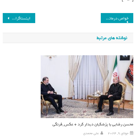
خواص درمانی سکنجبین که از آن بی خبر مانده اید_فرنگی
اینستاگرام قابلیت Picture-in-Picture را برای نمایش ریل‌ها آزمایش می‌کند_فرنگی
نوشته های مرتبط
محسن رضایی با پزشکیان دیدار کرد + عکس_فرنگی
جولای 9, 2024
علی محمدی