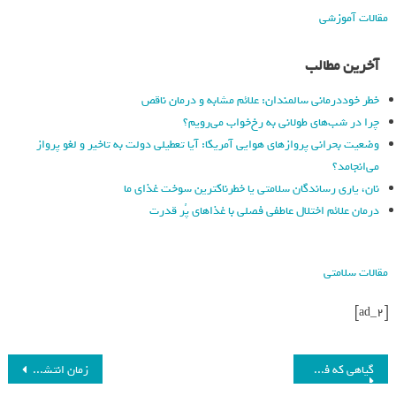
مقالات آموزشی
آخرین مطالب
خطر خوددرمانی سالمندان: علائم مشابه و درمان ناقص
چرا در شب‌های طولانی به رخ‌خواب می‌رویم؟
وضعیت بحرانی پروازهای هوایی آمریکا: آیا تعطیلی دولت به تاخیر و لغو پرواز
می‌انجامد؟
نان، یاری رساندگان سلامتی یا خطرناکترین سوخت غذای ما
درمان علائم اختلال عاطفی فصلی با غذاهای پُر قدرت
مقالات سلامتی
[ad_2]
گیاهی که فشار خون را تنظیم، سیستم ایمنی و دستگاه گوارش را تقویت، سلامت قلب و عروق را حفظ می کند و سرشار از ویتامین سی است_فرنگی
زمان انتشار آپدیت HyperOS 2.2 شیائومی به‌طور غیرمستقیم مشخص شد_فرنگی