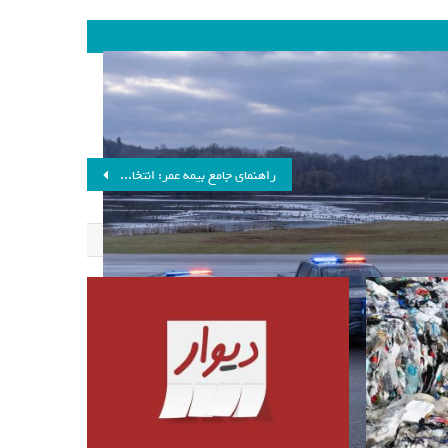
پدیشن SSV به سایر نسخه‌های SSV خودروهایی مانند اکسپلورر، ترنسیت و F-150 پیوست. این خودرو برای اولین بار در ناوگان پلیس آمریکا به خدمت
راهنمای جامع بیمه عمر: انتخاب بهترین گزینه برای آینده مالی شما