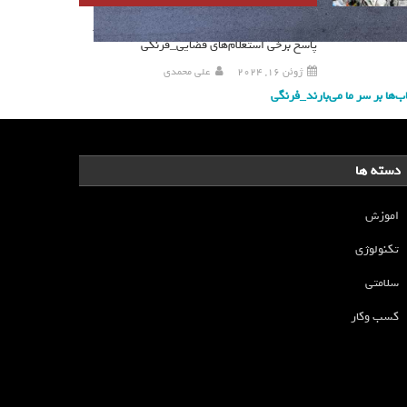
 مهمی را برملا
عذرخواهی و جبران خسارت دیوار برای اشتباه در
پاسخ برخی استعلام‌های قضایی_فرنگی
ژوئن 16, 2024
علی محمدی
ها بر سر ما می‌بارند_فرنگی
دسته ها
اموزش
تکنولوژی
سلامتی
کسب وکار