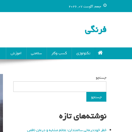
جمعه, آگوست 07, 2026
فرنگی
تکنولوژی
کسب وکار
سلامتی
اموزش
جستجو
جستجو
نوشته‌های تازه
خطر خوددرمانی سالمندان: علائم مشابه و درمان ناقص