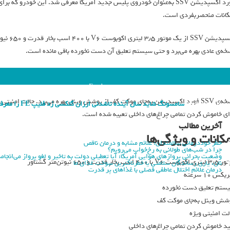
فورد اکسپدیشن SSV به‌عنوان خودروی پلیس جدید آمریکا معرفی شد. این خودرو 
کانات منحصربفردی است.
خه‌ی عادی بهره می‌برد و حتی سیستم تعلیق آن دست نخورده باقی مانده است.
Ford
نسخه‌ی SSV فورد اکسپدیشن به‌جای موکت کف از پوشش وینل بهره می‌برد. حالت امنی
پیشنهاد مطالعه:
سامسونگ شاید سال آینده تاشدنی ارزان گلکسی زد فلیپ FE را معرفی کند_فرنگی
ای خاموش کردن تمامی چراغ‌های داخلی تعبیه شده است.
آخرین مطالب
کانات و ویژگی‌ها
خطر خوددرمانی سالمندان: علائم مشابه و درمان ناقص
چرا در شب‌های طولانی به رخ‌خواب می‌رویم؟
وضعیت بحرانی پروازهای هوایی آمریکا: آیا تعطیلی دولت به تاخیر و لغو پرواز می‌انجام
ت V6 با ۴۰۰ اسب بخار قدرت و ۶۵۰ نیوتن‌متر گشتاور
نان، یاری رساندگان سلامتی یا خطرناکترین سوخت غذای ما
درمان علائم اختلال عاطفی فصلی با غذاهای پُر قدرت
کس ۱۰ سرعته
ستم تعلیق دست نخورده
شش وینل به‌جای موکت کف
لت امنیتی ویژه
ید خاموش کردن تمامی چراغ‌های داخلی