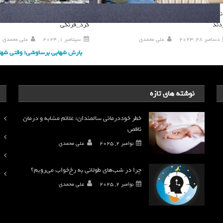
دانشمندان عامل جدیدی برای دیابت نوع ۲ کشف
کاربر اپل با کمک ردیاب ایرتگ حقیقت
دند
کرد_فرنگی
Ford
دسامبر 28, 2023
علی محمدی
سپتامبر 1, 2024
علی محمدی
پیشنهاد مطالعه:
بارش شهابی برساوشی؛ وقتی شهاب‌
نوشته های تازه
خطر خوددرمانی سالمندان: علائم مشابه و درمان
ناقص
نوامبر 2, 2025
علی محمدی
چرا در شب‌های طولانی به رخ‌خواب می‌رویم؟
نوامبر 2, 2025
علی محمدی