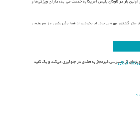
که برای اولین بار در ناوگان پلیس آمریکا به خدمت می‌آید، دارای ویژگی‌ها و
اکسپدیشن SSV از یک موتور ۳٫۵ لیتری اکوبوست V6 با ۴۰۰ اسب بخار قدرت و ۶۵۰ نیوتن‌متر گشتاور بهره می‌برد. این خودرو از همان گیربکس ۱۰ سرعته‌ی
تی ویژه‌ای از دسترسی غیرمجاز به فضای بار جلوگیری می‌کند و یک کلید
د؟