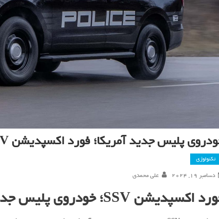
دروی پلیس جدید آمریکا؛ فورد اکسپدیشن SSV با امکانات منحصربفرد
تکنولوژی
دسامبر 19, 2024
علی محمدی
د اکسپدیشن SSV؛ خودروی پلیس جدید آمریکا