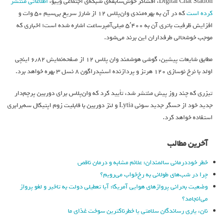
Digital Chat Station،
افشاگر خوش‌سابقه‌ی شبکه‌ی اجتماعی ویبو،
اطلاعاتی منتشر
کرده است
که در آن به بهره‌مندی وان‌پلاس ۱۲ از شارژ سریع بی‌سیم ۵۰ وات و
افزایش ظرفیت باتری آن به ۵٬۴۰۰ میلی‌آمپر‌ساعت اشاره شده است؛ اخباری که
موجب خوشحالی طرفداران این برند می‌شود.
مطابق شایعات پیشین، گوشی هوشمند وان‌ پلاس ۱۲ از صفحه‌نمایش ۶٫۸۲ اینچی
اولد با نرخ نوسازی ۱۲۰ هرتز و پردازنده اسنپدراگون ۸ نسل ۳ بهره خواهد برد.
تیزری که چند روز پیش منتشر شد، تأیید کرد که وان‌پلاس برای دوربین پرچم‌دار
جدید خود از حسگر جدید سونی Lytia و لنز دوربین با قابلیت زوم اپتیکال سه‌برابری
استفاده خواهد کرد.
آخرین مطالب
خطر خوددرمانی سالمندان: علائم مشابه و درمان ناقص
چرا در شب‌های طولانی به رخ‌خواب می‌رویم؟
وضعیت بحرانی پروازهای هوایی آمریکا: آیا تعطیلی دولت به تاخیر و لغو پرواز
می‌انجامد؟
نان، یاری رساندگان سلامتی یا خطرناکترین سوخت غذای ما