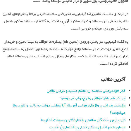
همچون خالی‌فروشی، پول‌شویی و فرار مالیاتی توسعه یافته است.
در ابتدای نشست «امیررضا کیمیایی»، مدیرفنی سامانه نظارتی برخط پلتفرم‌های آنلاین
طلا، به معرفی این سامانه و نحوه عملکرد آن پرداخت. به گفته او، سامانه مذکور شامل
سه بخش ورودی، میانه و خروجی است.
به گفته کیمیایی، در بخش ورودی (تامین طلا) پلتفرم‌ها موظف به ثبت تامین و خریدار
منبع معتبر جهت ثبت در سامانه جامع تجارت هستند.البته هنوز اتصال به سامانه جامع
تجارت برقرار نشده و اتحادیه کسب‌وکارهای مجازی برای اتصال به این سامانه اعلام
آمادگی کرده است.
آخرین مطالب
خطر خوددرمانی سالمندان: علائم مشابه و درمان ناقص
چرا در شب‌های طولانی به رخ‌خواب می‌رویم؟
وضعیت بحرانی پروازهای هوایی آمریکا: آیا تعطیلی دولت به تاخیر و لغو پرواز
می‌انجامد؟
نان، یاری رساندگان سلامتی یا خطرناکترین سوخت غذای ما
درمان علائم اختلال عاطفی فصلی با غذاهای پُر قدرت