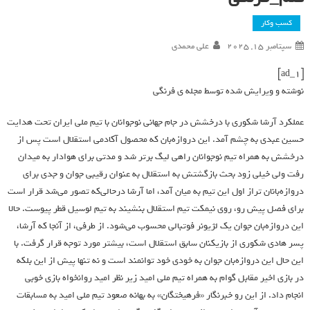
کسب وکار
سپتامبر 15, 2025
علی محمدی
[ad_1]
نوشته و ویرایش شده توسط مجله ی فرنگی
عملکرد آرشا شکوری با درخشش در جام جهانی نوجوانان با تیم ملی ایران تحت هدایت
حسین عبدی به چشم آمد. این دروازه‌بان که محصول آکادمی استقلال است پس از
درخشش به همراه تیم نوجوانان راهی لیگ برتر شد و مدتی برای هوادار به میدان
رفت ولی خیلی زود بحث بازگشتش به استقلال به عنوان رقیبی جوان و جدی برای
دروازه‌بانان تراز اول این تیم به میان آمد، اما آرشا درحالی‌که تصور می‌شد قرار است
برای فصل پیش رو، روی نیمکت تیم استقلال بنشیند به تیم لوسیل قطر پیوست. حالا
این دروازه‌بان جوان یک لژیونر فوتبالی محسوب می‌شود. از طرفی، از آنجا که آرشا،
پسر هادی شکوری از بازیکنان سابق استقلال است، بیشتر مورد توجه قرار گرفت. با
این حال این دروازه‌بان جوان به خودی خود توانمند است و نه تنها پیش از این بلکه
در بازی اخیر مقابل گوام به همراه تیم ملی امید زیر نظر امید روانخواه بازی خوبی
انجام داد. از این رو خبرنگار «فرهیختگان» به بهانه صعود تیم ملی امید به مسابقات