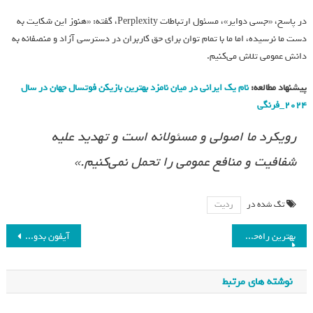
در پاسخ، «جسی دوایر»، مسئول ارتباطات Perplexity، گفته: «هنوز این شکایت به
دست ما نرسیده، اما ما با تمام توان برای حق کاربران در دسترسی آزاد و منصفانه به
دانش عمومی تلاش می‌کنیم.
پیشنهاد مطالعه:
نام یک ایرانی در میان نامزد بهترین بازیکن فوتسال جهان در سال
۲۰۲۴_فرنگی
رویکرد ما اصولی و مسئولانه است و تهدید علیه
شفافیت و منافع عمومی را تحمل نمی‌کنیم.»
تگ شده در
ردیت
بهترین راه‌حل برای تقویت استخوان‌هایتان قبل از 30 سالگی
آیفون بدون حاشیه و تاشو تا سال 2028: آینده یک گوشی هوشمند
نوشته های مرتبط