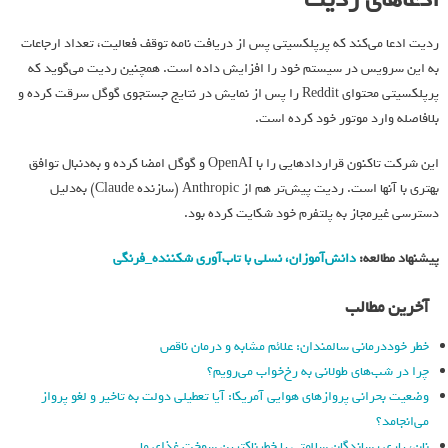
ردیت ادعا می‌کند که پرپلکسیتی پس از دریافت نامه توقف فعالیت، تعداد ارجاعات
به این سرویس در سیستم خود را افزایش داده است. همچنین ردیت می‌گوید که
پرپلکسیتی محتوای Reddit را پس از نمایش در نتایج جستجوی گوگل سرقت کرده و
بلافاصله وارد موتور خود کرده است.
این شرکت تاکنون قراردادهایی را با OpenAI و گوگل امضا کرده و به‌دنبال توافق
بهتری با آنها است. ردیت پیش‌تر هم از Anthropic (سازنده Claude) به‌دلیل
دسترسی غیرمجاز به پلتفرم خود شکایت کرده بود.
پیشنهاد مطالعه:
دانش‌آموزان، نسلي با تاب‌آوري شكننده_فرنگی
آخرین مطالب
خطر خوددرمانی سالمندان: علائم مشابه و درمان ناقص
چرا در شب‌های طولانی به رخ‌خواب می‌رویم؟
وضعیت بحرانی پروازهای هوایی آمریکا: آیا تعطیلی دولت به تاخیر و لغو پرواز
می‌انجامد؟
نان، یاری رساندگان سلامتی یا خطرناکترین سوخت غذای ما