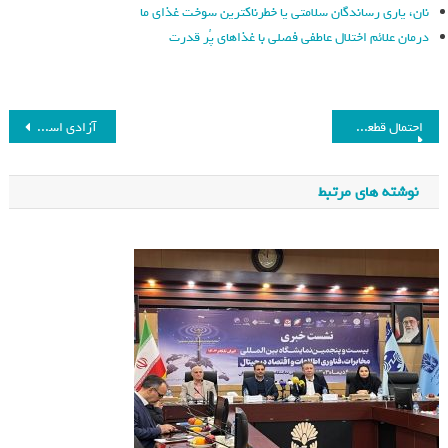
نان، یاری رساندگان سلامتی یا خطرناکترین سوخت غذای ما
درمان علائم اختلال عاطفی فصلی با غذاهای پُر قدرت
احتمال قطعی اینترنت جهان از روز پنجشنبه ۹ آذر/ آخرالزمان اینترنتی در راه است؟
️ آزادی اسیر اسرائیلی به همراه سگش + عکس
نوشته های مرتبط