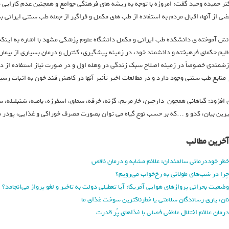
تر حمیده وحید گفت: امروزه با توجه به ریشه های فرهنگی جوامع و همچنین عدم کارایی من
ضی از آنها، اقبال مردم به استفاده از طب های مکمل و فراگیر از جمله طب سنتی ایرانی
نش آموخته ی دانشکده طب ایرانی و مکمل دانشگاه علوم پزشکی مشهد با اشاره به اینکه، 
الیم حکمای فرهیخته و دانشمند خود، در زمینه پیشگیری، کنترل و درمان بسیاری از بیماری
زشمندی خصوصاً در زمینه اصلاح سبک زندگی در وهله اول و در صورت نیاز استفاده از د
 منابع طب سنتی وجود دارد و در مطالعات اخیر تأثیر آنها در کاهش قند خون به اثبات رس
 افزود: گیاهانی همچون دارچین، خارمریم، گزنه، خرفه، سماق، اسفرزه، بامیه، شنبلیله، سیا
رین بیان، کدو و …که بر حسب نوع گیاه می توان بصورت مصرف خوراکی و غذایی، پودر شده
آخرین مطالب
خطر خوددرمانی سالمندان: علائم مشابه و درمان ناقص
چرا در شب‌های طولانی به رخ‌خواب می‌رویم؟
وضعیت بحرانی پروازهای هوایی آمریکا: آیا تعطیلی دولت به تاخیر و لغو پرواز می‌انجامد؟
نان، یاری رساندگان سلامتی یا خطرناکترین سوخت غذای ما
درمان علائم اختلال عاطفی فصلی با غذاهای پُر قدرت