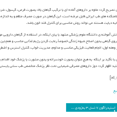
 تصریح کرد: علاوه بر داروهای آماده ای با ترکیب گیاهان بالا، بصورت قرص، کپسول، شربت
امتکده های طب ایرانی قابل عرضه است، این گیاهان در صورت مصرف منظم و به اندازه،
لیه دیابت هستند می تواند روش مناسبی برای کنترل قند خون باشد.
نش آموخته ی دانشگاه علوم پزشکی مشهد با بیان اینکه، در استفاده از گیاهان دارویی م
روی گیاهی بدون اصلاح شیوه زندگی خصوصاً رعایت کردن رژیم غذایی مناسب و همچنین 
 وهله اول، انجام فعالیت فیزیکی مناسب و مداوم، مدیریت خواب، کنترل استرس و اضطراب
 با تأکید بر اینکه به هیچ عنوان بصورت خودسرانه و بدون مشورت با پزشک خود اقدام به
نید اظهار کرد: دوز داروهای مصرفی شیمیایی تحت نظر پزشک متخصص طب سنتی بایستی ب
بع
اسنپدراگون ۷ نسل ۳ به‌زودی برای گوشی‌های میان‌رده معرفی می‌شود