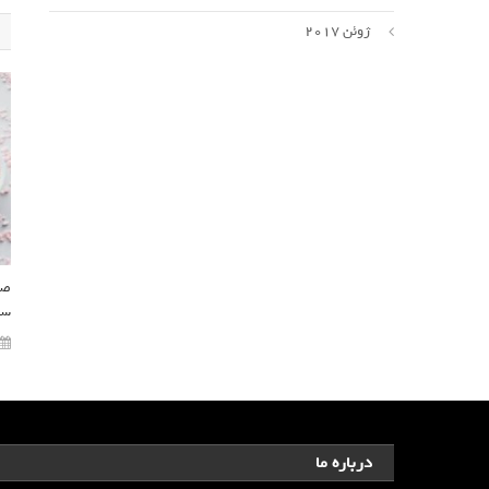
ژوئن 2017
صد
سن
درباره ما