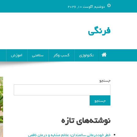
دوشنبه, آگوست 10, 2026
فرنگی
تکنولوژی
کسب وکار
سلامتی
اموزش
جستجو
جستجو
نوشته‌های تازه
خطر خوددرمانی سالمندان: علائم مشابه و درمان ناقص