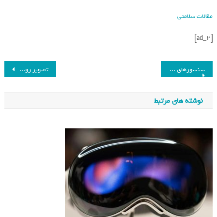
مقالات سلامتی
[ad_2]
سنسورهای دوربین گوشی Find X8 Ultra به‌نمایش درآمدند_فرنگی
تصویر روز ناسا از کهکشان مارپیچی NGC ۷۷۲ و همدم آن+ عکس_فرنگی
نوشته های مرتبط