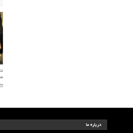
نئ
مت
درباره ما