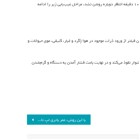
اگر مشکل تکرار نشد، مطمئناً مشکل موقتی است؛ اما اگر سشوار دوباره قطع شد یا پس از ۱۰ دقیقه انتظار دوباره روشن نشد، مراحل عیب‌یابی زیر را ادامه
یلتر از ورود ذرات موجود در هوا (گرد و غبار، کثیفی، موی حیوانات و
ار نفوذ می‌کند و در نهایت باعث فشار آمدن به دستگاه و گرم‌شدن
با این روش، عمر باتری لپ تاپ خود را افزایش دهید