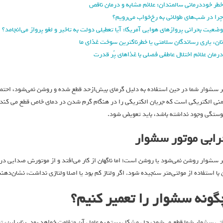
خطر خوددرمانی سالمندان: علائم مشابه و درمان ناقص
چرا در شب‌های طولانی به رخ‌خواب می‌رویم؟
وضعیت بحرانی پروازهای هوایی آمریکا: آیا تعطیلی دولت به تاخیر و لغو پرواز می‌انجامد؟
نان، یاری رساندگان سلامتی یا خطرناکترین سوخت غذای ما
درمان علائم اختلال عاطفی فصلی با غذاهای پُر قدرت
منی الکتریکی است که جریان الکتریکی را در هنگام گرم شدن در دمای خاص قطع می کند. آز
وستگی وجود نداشته باشد، باید تعویض شود.
رابی موتور سشوار
ر سشوار روشن نمی‌شود یا روشن است؛ اما ناگهان از کار می‌افتد و از موتورش صدایی در نمی
 با استفاده از مولتی‌متر سنجیده شود. اگر ولتاژ کم بود یا اصلا ولتاژی نداشت، نشان‌ده
گونه سشوار را تعمیر کنیم؟
تی سشوار شما قطع می‌شود، حل مشکل بسته به عامل آن متفاوت خواهد بود. بنابراین، توصیه