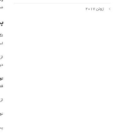
مش
ژوئن 2017
ب
اگ
اس
در
تو
قط
از
تو
پس از خ