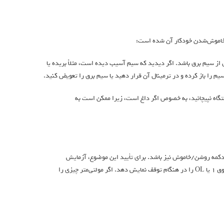
 خاموش‌شدن خودکار آن شده است:
ز سیم برق باشد. اگر دیدید که سیم آسیب دیده است، مثلاً بریده یا
 را باز کرده و در ترمینال آن قرار دهید یا سیم برق را تعویض کنید.
اه نپیچانید، به خصوص اگر داغ است، زیرا ممکن است به
دکمه روشن/خاموش نیز باشد. برای تأیید این موضوع، آزمایش
پیوستگی انجام دهید. مولتی‌متر باید بوق بزند یا مقداری نزدیک به ۰ را هنگام کار و بدون بوق 1 یا OL را در هنگام توقف نمایش دهد. اگر مولتی‌متر چیزی را