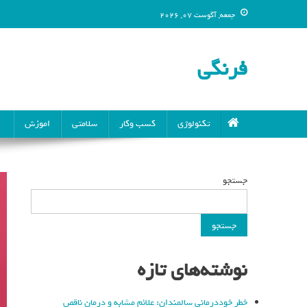
جمعه, آگوست 07, 2026
فرنگی
تکنولوژی
کسب وکار
سلامتی
اموزش
جستجو
جستجو
نوشته‌های تازه
خطر خوددرمانی سالمندان: علائم مشابه و درمان ناقص