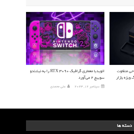
 W25 Flip با طراحی متفاوت
انویدیا معماری گرافیک RTX 3090 را به نینتندو
ویژه بازار
سوییچ ۲ می‌آورد
سپتامبر 12, 2023
علی محمدی
دسته ها