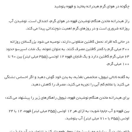
چگونه در هوای گرم هیدراته بمانید و قهوه بنوشید
راز هیدراته ماندن هنگام نوشیدن قهوه در هوای گرم، اعتدال است. نوشیدن آب
روزانه ضروری است و در روزهای گرم اهمیت دوچندانی پیدا می کند.
در حالی که افراد تحمل کافئین متفاوتی دارند، توصیه می شود بزرگسالان روزانه
400 میلی گرم یا کمتر کافئین مصرف کنند. به عنوان نمونه، یک شات اسپرسو حدود
64 میلی گرم کافئین دارد و یک فنجان قهوه 12 اونسی (355 میلی لیتر) بین 90 تا
100 میلی گرم.
به گفته ناتالی نیوول، متخصص تغذیه، به بدن خود گوش دهید و اگر احساس تشنگی
می کنید یا علائم کم آبی را تجربه می کنید، مصرف را کاهش دهید.
برای هیدراته ماندن هنگام نوشیدن قهوه، نیوول راهکارهای زیر را پیشنهاد می کند:
بین قهوه و آب جابجا شوید: به ازای هر 12 اونس (355 میلی لیتر) قهوه، ۱۲ یا ۲۴
اونس (355 یا 710 میلی لیتر) آب بنوشید.
خلاق باشید: آب را با میوه یا سبزیجات معطر طعم دار کنید تا نوشیدن آن دلپذیرتر