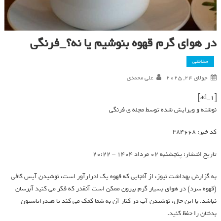
در هوای گرم قهوه بنوشیم یا نه؟_فرنگی
سلامتی
جولای 24, 2025
علی محمدی
[ad_1]
نوشته و ویرایش شده توسط مجله ی فرنگی
کد خبر: 284668
تاریخ انتشار: پنجشنبه 02 مرداد 1404 – 20:22
به گزارش بهداشت نیوز، از آنجایی که قهوه یک ادرارآور است، نوشیدن آیس کافی
(قهوه سرد) در هوای بسیار گرم بیرون ممکن است آنقدر که فکر می کنید آبرسان
نباشد. با این حال، نوشیدن آب در کنار آن به شما کمک می کند تا هیدراتاسیون
بدنتان را حفظ کنید.