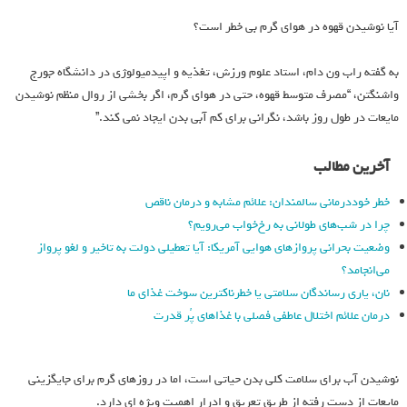
آیا نوشیدن قهوه در هوای گرم بی خطر است؟
به گفته راب ون دام، استاد علوم ورزش، تغذیه و اپیدمیولوژی در دانشگاه جورج
واشنگتن، “مصرف متوسط قهوه، حتی در هوای گرم، اگر بخشی از روال منظم نوشیدن
مایعات در طول روز باشد، نگرانی برای کم آبی بدن ایجاد نمی کند.”
آخرین مطالب
خطر خوددرمانی سالمندان: علائم مشابه و درمان ناقص
چرا در شب‌های طولانی به رخ‌خواب می‌رویم؟
وضعیت بحرانی پروازهای هوایی آمریکا: آیا تعطیلی دولت به تاخیر و لغو پرواز
می‌انجامد؟
نان، یاری رساندگان سلامتی یا خطرناکترین سوخت غذای ما
درمان علائم اختلال عاطفی فصلی با غذاهای پُر قدرت
نوشیدن آب برای سلامت کلی بدن حیاتی است، اما در روزهای گرم برای جایگزینی
مایعات از دست رفته از طریق تعریق و ادرار اهمیت ویژه ای دارد.