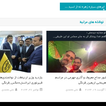
ابرهای سیاره زهره نه از اسید سولفوریک بلکه از آب تشکیل شده‌اند
نوشته های مرتبط
ور مداح معروف و آذری جهرمی در مراسم
هپیمایی اربعین_فرنگی
فیبرنوری ایرانسل+عکس_فرنگی
آگوست 19, 2024
علی محمدی
نوامبر 27, 2024
علی محمدی