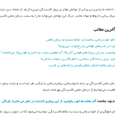
 ادامه، ما به بررسی برخی از عوامل مؤثر بر بروز افسردگی می‌پردازیم. از جمله، سن، جن
رف برخی داروها و مواد مخدر. درک این عوامل می‌تواند ما را به سمت درمان علمی افسر
آخرین مطالب
خطر خوددرمانی سالمندان: علائم مشابه و درمان ناقص
چرا در شب‌های طولانی به رخ‌خواب می‌رویم؟
وضعیت بحرانی پروازهای هوایی آمریکا: آیا تعطیلی دولت به تاخیر و لغو پرواز می‌انجامد؟
نان، یاری رساندگان سلامتی یا خطرناکترین سوخت غذای ما
درمان علائم اختلال عاطفی فصلی با غذاهای پُر قدرت
مان علمی افسردگی بر پایه دارودرمانی، روان‌درمانی یا ترکیب هر دو است و نباید بدون 
قعیت، می‌توانیم از درمان علمی افسردگی بهره‌مند شیم.
شنهاد مطالعه:
آخر هفته ها خوب بخوابید از این بیماری کشنده در امان می مانید!_فرنگی
ای جلوگیری از خوددرمانی و تشدید علائم افسردگی، توصیه می‌شود که در صورت بروز علائ