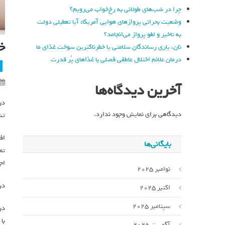
چرا در شب‌های طولانی به رخ‌خواب می‌رویم؟
وضعیت بحرانی پروازهای هوایی آمریکا: آیا تعطیلی دولت
به تاخیر و لغو پرواز می‌انجامد؟
خ
نان، یاری رساندگان سلامتی یا خطرناکترین سوخت غذای ما
درمان علائم اختلال عاطفی فصلی با غذاهای پُر قدرت
آخرین دیدگاه‌ها
در
دیدگاهی برای نمایش وجود ندارد.
تش
اف
بایگانی‌ها
تم
اج
نوامبر 2025
در
اکتبر 2025
سپتامبر 2025
با
آگوست 2025