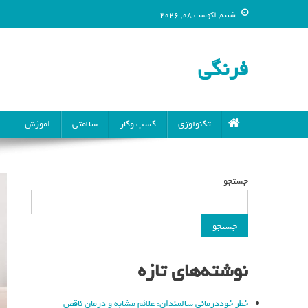
شنبه, آگوست 08, 2026
فرنگی
تکنولوژی
کسب وکار
سلامتی
اموزش
جستجو
جستجو
نوشته‌های تازه
خطر خوددرمانی سالمندان: علائم مشابه و درمان ناقص