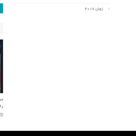
ژوئن 2017
حض
را