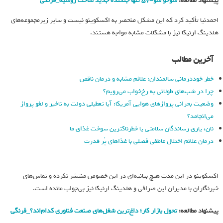
پیشنهاد مطالعه:
سوخو سو-۵۷ تنها جنگنده جدید ساخت روسیه_فرنگی
احمدنیا تأکید کرد که این مشکل منحصر به اکسکوینو نیست و سایر زیرمجموعه‌های
هلدینگ ارنیکا نیز با مشکلات مشابه مواجه هستند.
آخرین مطالب
خطر خوددرمانی سالمندان: علائم مشابه و درمان ناقص
چرا در شب‌های طولانی به رخ‌خواب می‌رویم؟
وضعیت بحرانی پروازهای هوایی آمریکا: آیا تعطیلی دولت به تاخیر و لغو پرواز
می‌انجامد؟
نان، یاری رساندگان سلامتی یا خطرناکترین سوخت غذای ما
درمان علائم اختلال عاطفی فصلی با غذاهای پُر قدرت
اکسکوینو در این مدت هیچ بیانیه‌ای در این خصوص منتشر نکرده و تماس‌های
خبرنگاران با مدیران این صرافی و هلدینگ ارنیکا نیز بی‌جواب مانده است.
پیشنهاد مطالعه:
تحول بازار کار؛ داغ‌ترین شغل‌های صنعت فناوری کدام‌اند؟_فرنگی