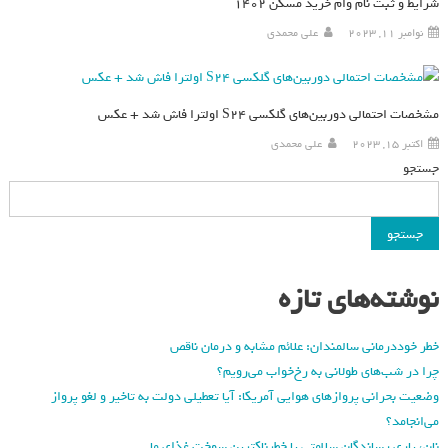
شرایط و ثبت نام وام خرید مسکن 1402
نوامبر 11, 2023
علی محمدی
مشخصات احتمالی دوربین‌های گلکسی S24 اولترا فاش شد + عکس
اکتبر 15, 2023
علی محمدی
جستجو
جستجو
نوشته‌های تازه
خطر خوددرمانی سالمندان: علائم مشابه و درمان ناقص
چرا در شب‌های طولانی به رخ‌خواب می‌رویم؟
وضعیت بحرانی پروازهای هوایی آمریکا: آیا تعطیلی دولت به تاخیر و لغو پرواز
می‌انجامد؟
نان، یاری رساندگان سلامتی یا خطرناکترین سوخت غذای ما