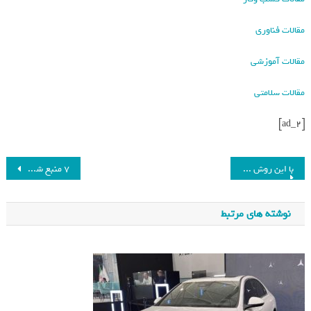
مقالات فناوری
مقالات آموزشی
مقالات سلامتی
[ad_2]
با این روش در میانسالی عمرتان را افزایش دهید_فرنگی
۷ منبع شگفت‌انگیز ویتامین C که بیشتر از پرتقال و لیمو حاوی این ویتامین هستند_فرنگی
نوشته های مرتبط