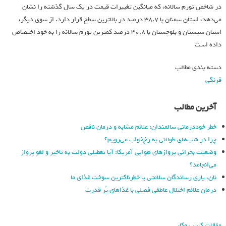
در شاخص تورم سالانه، که میانگین تغییرات قیمت در یک سال گذشته را نشان
می‌دهد، استان سمنان با ۳۸.۷ درصد در بالاترین سطح قرار دارد. از سوی دیگر،
استان سیستان و بلوچستان با ۳۰.۸ درصد کمترین تورم سالانه را به خود اختصاص
داده است
دسته بندی مطالب
فرنگی
آخرین مطالب
خطر خوددرمانی سالمندان: علائم مشابه و درمان ناقص
چرا در شب‌های طولانی به رخ‌خواب می‌رویم؟
وضعیت بحرانی پروازهای هوایی آمریکا: آیا تعطیلی دولت به تاخیر و لغو پرواز
می‌انجامد؟
نان، یاری رساندگان سلامتی یا خطرناکترین سوخت غذای ما
درمان علائم اختلال عاطفی فصلی با غذاهای پُر قدرت
مقالات کسب وکار