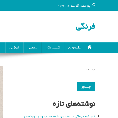
پنج‌شنبه, آگوست 06, 2026
فرنگی
تکنولوژی
کسب وکار
سلامتی
اموزش
جستجو
جستجو
نوشته‌های تازه
خطر خوددرمانی سالمندان: علائم مشابه و درمان ناقص