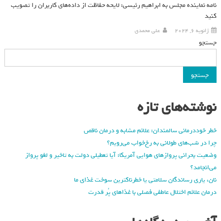
نامه نماینده مجلس به ابراهیم رئیسی: لایحه حفاظت از داده‌های کاربران را تصویب
کنید
ژانویه 6, 2024
علی محمدی
جستجو
جستجو
نوشته‌های تازه
خطر خوددرمانی سالمندان: علائم مشابه و درمان ناقص
چرا در شب‌های طولانی به رخ‌خواب می‌رویم؟
وضعیت بحرانی پروازهای هوایی آمریکا: آیا تعطیلی دولت به تاخیر و لغو پرواز
می‌انجامد؟
نان، یاری رساندگان سلامتی یا خطرناکترین سوخت غذای ما
درمان علائم اختلال عاطفی فصلی با غذاهای پُر قدرت