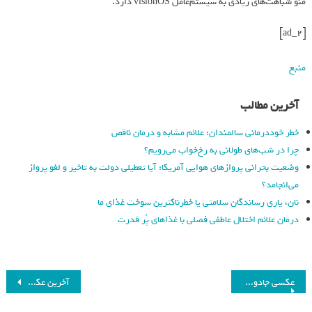
منو شباهت‌های زیادی به سیستم‌عامل visionOS دارد.
[ad_2]
منبع
آخرین مطالب
خطر خوددرمانی سالمندان: علائم مشابه و درمان ناقص
چرا در شب‌های طولانی به رخ‌خواب می‌رویم؟
وضعیت بحرانی پروازهای هوایی آمریکا: آیا تعطیلی دولت به تاخیر و لغو پرواز
می‌انجامد؟
نان، یاری رساندگان سلامتی یا خطرناکترین سوخت غذای ما
درمان علائم اختلال عاطفی فصلی با غذاهای پُر قدرت
عکسی جادویی که در تاریخ ماندگار شد
آخرین عکس پرسویرنس از آرامگاه ابدی هلی‌کوپتر مریخی اینجنیوتی