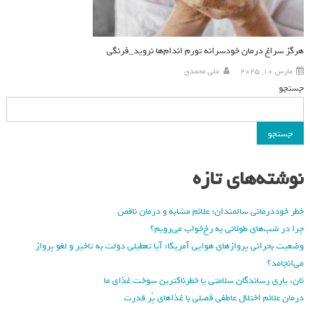
هرگز سراغ درمان خودسرانه تورم اندام‌ها نروید_فرنگی
مارس 10, 2025
علی محمدی
جستجو
جستجو
نوشته‌های تازه
خطر خوددرمانی سالمندان: علائم مشابه و درمان ناقص
چرا در شب‌های طولانی به رخ‌خواب می‌رویم؟
وضعیت بحرانی پروازهای هوایی آمریکا: آیا تعطیلی دولت به تاخیر و لغو پرواز
می‌انجامد؟
نان، یاری رساندگان سلامتی یا خطرناکترین سوخت غذای ما
درمان علائم اختلال عاطفی فصلی با غذاهای پُر قدرت