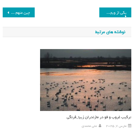
یکی از ویجت‌های پرکاربرد اندروید تغییر می‌کند
چین متهم به پمپاژ سیانور به اقیانوس برای کشتن حیات دریایی است
نوشته های مرتبط
ترکیب غروب و قو در مازندران زیبا_فرنگی
مارس 7, 2025
علی محمدی