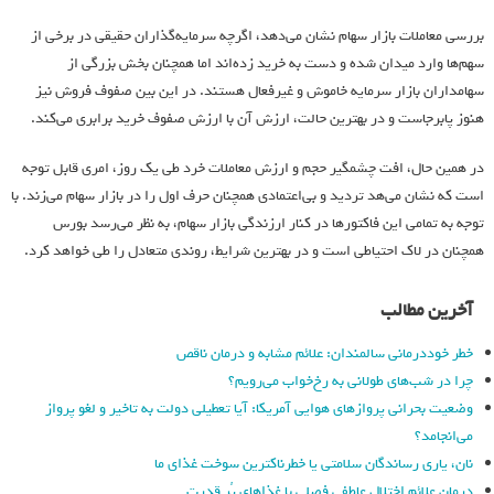
بررسی معاملات بازار سهام نشان می‌دهد، اگرچه سرمایه‌گذاران حقیقی در برخی از
سهم‌ها وارد میدان شده و دست به خرید زده‌اند اما همچنان بخش بزرگی از
سهامداران بازار سرمایه خاموش و غیرفعال هستند. در این بین صفوف فروش نیز
هنوز پابرجاست و در بهترین حالت، ارزش آن با ارزش صفوف خرید برابری می‌کند.
در همین حال، افت چشمگیر حجم و ارزش معاملات خرد طی یک روز، امری قابل توجه
است که نشان می‌هد تردید و بی‌اعتمادی همچنان حرف اول را در بازار سهام می‌زند. با
توجه به تمامی این فاکتورها در کنار ارزندگی بازار سهام، به نظر می‌رسد بورس
همچنان در لاک احتیاطی است و در بهترین شرایط، روندی متعادل را طی خواهد کرد.
آخرین مطالب
خطر خوددرمانی سالمندان: علائم مشابه و درمان ناقص
چرا در شب‌های طولانی به رخ‌خواب می‌رویم؟
وضعیت بحرانی پروازهای هوایی آمریکا: آیا تعطیلی دولت به تاخیر و لغو پرواز
می‌انجامد؟
نان، یاری رساندگان سلامتی یا خطرناکترین سوخت غذای ما
درمان علائم اختلال عاطفی فصلی با غذاهای پُر قدرت