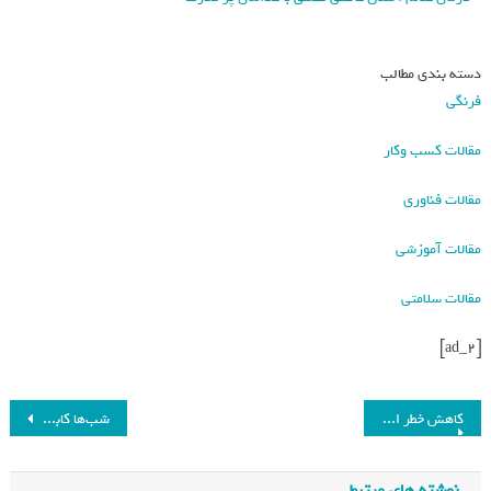
دسته بندی مطالب
فرنگی
مقالات کسب وکار
مقالات فناوری
مقالات آموزشی
مقالات سلامتی
[ad_2]
کاهش خطر ابتلا به آلزایمر با مصرف روزانه این میوه!_فرنگی
شب‌ها کابوس می‌بینید؟ این غذاها را نخورید_فرنگی
نوشته های مرتبط