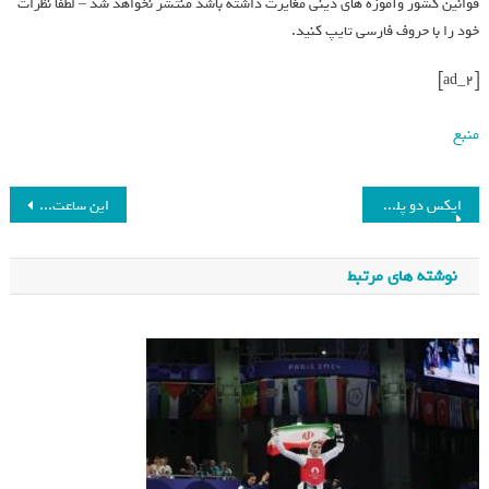
قوانین کشور وآموزه های دینی مغایرت داشته باشد منتشر نخواهد شد – لطفاً نظرات
خود را با حروف فارسی تایپ کنید.
[ad_2]
منبع
ایکس دو پلن اشتراکی +Premium و Basic را رونمایی کرد
این ساعت شیائومی مخصوص کودکان است!
نوشته های مرتبط