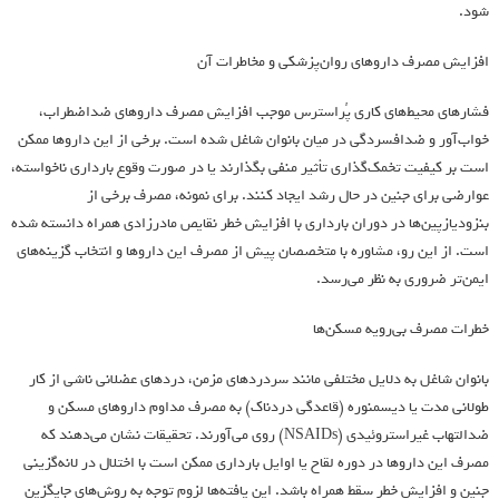
شود.
افزایش مصرف داروهای روان‌پزشکی و مخاطرات آن
فشارهای محیط‌های کاری پُراسترس موجب افزایش مصرف داروهای ضداضطراب،
خواب‌آور و ضدافسردگی در میان بانوان شاغل شده است. برخی از این داروها ممکن
است بر کیفیت تخمک‌گذاری تأثیر منفی بگذارند یا در صورت وقوع بارداری ناخواسته،
عوارضی برای جنین در حال رشد ایجاد کنند. برای نمونه، مصرف برخی از
بنزودیازپین‌ها در دوران بارداری با افزایش خطر نقایص مادرزادی همراه دانسته شده
است. از این رو، مشاوره با متخصصان پیش از مصرف این داروها و انتخاب گزینه‌های
ایمن‌تر ضروری به نظر می‌رسد.
خطرات مصرف بی‌رویه مسکن‌ها
بانوان شاغل به دلایل مختلفی مانند سردردهای مزمن، دردهای عضلانی ناشی از کار
طولانی مدت یا دیسمنوره (قاعدگی دردناک) به مصرف مداوم داروهای مسکن و
ضدالتهاب غیراستروئیدی (NSAIDs) روی می‌آورند. تحقیقات نشان می‌دهند که
مصرف این داروها در دوره لقاح یا اوایل بارداری ممکن است با اختلال در لانه‌گزینی
جنین و افزایش خطر سقط همراه باشد. این یافته‌ها لزوم توجه به روش‌های جایگزین