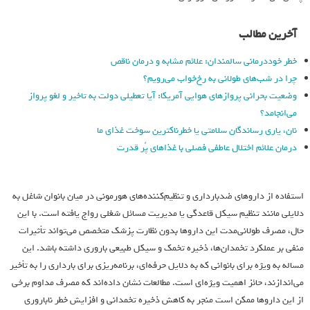
آخرین مطالب
خطر خوددرمانی سالمندان: علائم مشابه و درمان ناقص
چرا در شب‌های طولانی به رخ‌خواب می‌رویم؟
وضعیت بحرانی پروازهای هوایی آمریکا: آیا تعطیلی دولت به تاخیر و لغو پرواز
می‌انجامد؟
نان، یاری رساندگان سلامتی یا خطرناکترین سوخت غذای ما
درمان علائم اختلال عاطفی فصلی با غذاهای پُر قدرت
استفاده از داروهای ضدبارداری و تنظیم‌کننده‌های هورمونی در میان بانوان شاغل به
دلایلی مانند تنظیم سیکل قاعدگی یا مدیریت مسائل شغلی رواج یافته است. با این
حال، مصرف طولانی‌مدت این داروها بدون نظارت پزشک متخصص می‌تواند تأثیرات
منفی بر عملکرد تخمدان‌ها، ذخیره تخمک و سیکل طبیعی باروری داشته باشد. این
مساله به ویژه برای بانوانی که به دلایل حرفه‌ای، برنامه‌ریزی برای بارداری را به تأخیر
می‌اندازند، حائز اهمیت ویژه‌ای است. مطالعات نشان داده‌اند که مصرف مداوم برخی
از این داروها ممکن است منجر به کاهش ذخیره تخمدانی و افزایش خطر ناباروری