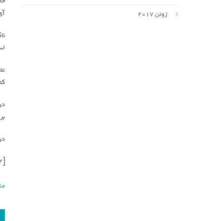
حا
آی
ژوئن 2017
نا
اس
عل
کم
در
بر
در
[ad_2]
من