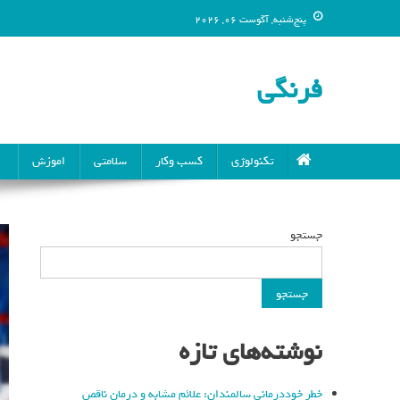
پنج‌شنبه, آگوست 06, 2026
فرنگی
تکنولوژی
کسب وکار
سلامتی
اموزش
جستجو
جستجو
نوشته‌های تازه
خطر خوددرمانی سالمندان: علائم مشابه و درمان ناقص