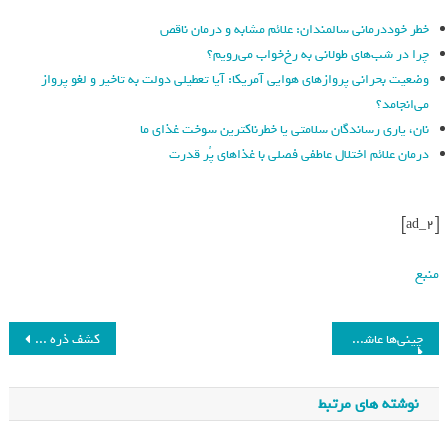
خطر خوددرمانی سالمندان: علائم مشابه و درمان ناقص
چرا در شب‌های طولانی به رخ‌خواب می‌رویم؟
وضعیت بحرانی پروازهای هوایی آمریکا: آیا تعطیلی دولت به تاخیر و لغو پرواز
می‌انجامد؟
نان، یاری رساندگان سلامتی یا خطرناکترین سوخت غذای ما
درمان علائم اختلال عاطفی فصلی با غذاهای پُر قدرت
[ad_2]
منبع
چینی‌ها عاشق این گوشی ارزان هستند!
کشف ذره پرانرژی آماتراسو یا «الهه خورشید» راه را برای یک فیزیک جدید باز می‌کند
نوشته های مرتبط