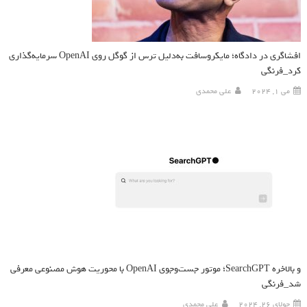
افشاگری در دادگاه؛ مایکروسافت به‌دلیل ترس از گوگل روی OpenAI سرمایه‌گذاری
کرد_فرنگی
می 1, 2024
علی محمدی
و بالاخره SearchGPT؛ موتور جست‌وجوی OpenAI با محوریت هوش مصنوعی معرفی
شد_فرنگی
جولای 26, 2024
علی محمدی