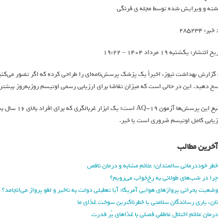
شته و ویرایش شده توسط مجله ی فرنگی
بر: 285234
خ انتشار: یکشنبه 19 مرداد 1404 – 19:22
 گزارش بهداشت نیوز، اخیراً یک پزشک پرسش‌نامه‌ای را طراحی کرده که اگر تصور می‌کنی
سخ دهید. این در حالی است که میزان تقاضا برای ارزیابی‌ رسمی اوتیسم روزبه‌روز بیشتر
منبع این پرسش‌
زیابی کامل اوتیسم ضروری است یا خیر.
آخرین مطالب
خطر خوددرمانی سالمندان: علائم مشابه و درمان ناقص
چرا در شب‌های طولانی به رخ‌خواب می‌رویم؟
وضعیت بحرانی پروازهای هوایی آمریکا: آیا تعطیلی دولت به تاخیر و لغو پرواز می‌انجامد؟
نان، یاری رساندگان سلامتی یا خطرناکترین سوخت غذای ما
درمان علائم اختلال عاطفی فصلی با غذاهای پُر قدرت