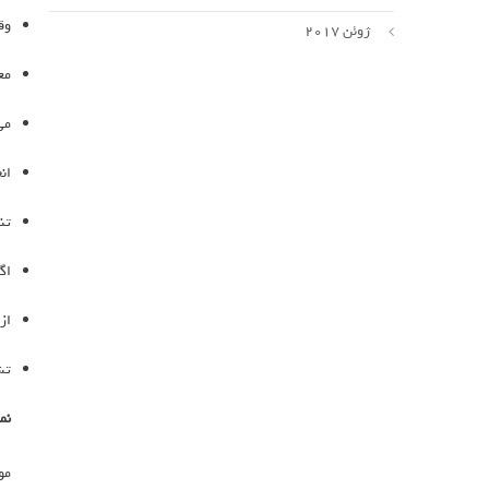
وق
ژوئن 2017
مع
می
ان
تن
اگ
از
تش
نم
مو