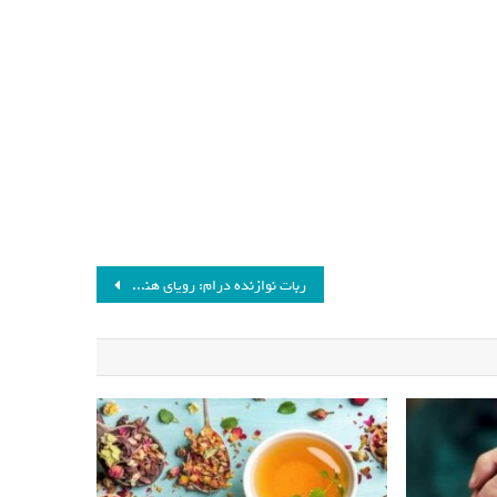
ربات نوازنده درام: رویای هنری در پیشرفت فناوری