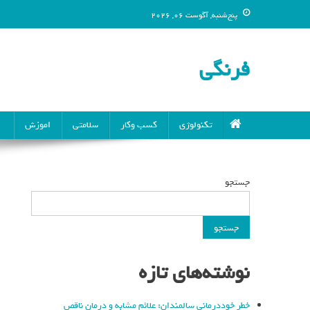
پنج‌شنبه, آگوست 06, 2026
فرنگی
تکنولوژی
کسب وکار
سلامتی
اموزش
جستجو
جستجو
نوشته‌های تازه
خطر خوددرمانی سالمندان: علائم مشابه و درمان ناقص