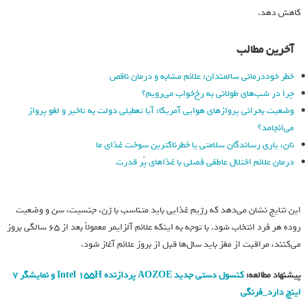
کاهش دهد.
آخرین مطالب
خطر خوددرمانی سالمندان: علائم مشابه و درمان ناقص
چرا در شب‌های طولانی به رخ‌خواب می‌رویم؟
وضعیت بحرانی پروازهای هوایی آمریکا: آیا تعطیلی دولت به تاخیر و لغو پرواز
می‌انجامد؟
نان، یاری رساندگان سلامتی یا خطرناکترین سوخت غذای ما
درمان علائم اختلال عاطفی فصلی با غذاهای پُر قدرت
این نتایج نشان می‌دهد که رژیم غذایی باید متناسب با ژن، جنسیت، سن و وضعیت
روده هر فرد انتخاب شود. با توجه به اینکه علائم آلزایمر معمولاً بعد از ۶۵ سالگی بروز
می‌کنند، مراقبت از مغز باید سال‌ها قبل از بروز علائم آغاز شود.
پیشنهاد مطالعه:
کنسول دستی جدید AOZOE پردازنده Intel 155H و نمایشگر ۷
اینچ دارد_فرنگی