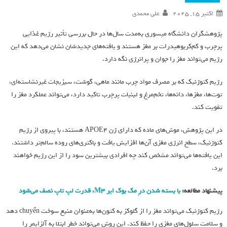
اکتبر 15, 2025
علی محمدی
پژوهشگران دانشگاه میسوری به‌مدت سال‌ها در حال بررسی تأثیر رژیم غذایی
پرچرب و کم‌کربوهیدرات بر مغز هستند و یافته‌های جدیدشان نشان می‌دهد که این
رژیم می‌تواند مغز را جوان و پرانرژی نگه دارد.
رژیم کتوژنیک که بر مصرف مواد چرب مانند ماهی، گوشت، سبزیجات غیرنشاسته‌ای،
توت‌ها، مغزها، دانه‌ها، تخم‌مرغ و لبنیات پرچرب تاکید دارد، می‌تواند عملکرد مغز را
تقویت کند.
در این پژوهش، موش‌های ماده که دارای ژن APOE4 هستند، با پیروی از رژیم
کتوژنیک، سطح انرژی مغزی آن‌ها افزایش یافت و باکتری‌های روده سالم‌تر داشتند.
این یافته‌ها می‌تواند مشخص کند چه افرادی بیشترین سود را از این رژیم خواهند
برد.
پیشنهاد مطالعه:
با بسته‌ شدن درِ مک بوک ایر M3، قدرت لپ‌ تاپ نصف می‌شود
رژیم کتوژنیک می‌تواند مغز را از گلوکز به کتون‌ها به‌عنوان منبع سوخت chuyển دهد
و سلامت سلول‌های مغزی را حفظ کند. این روش می‌تواند خطر ابتلا به آلزایمر را