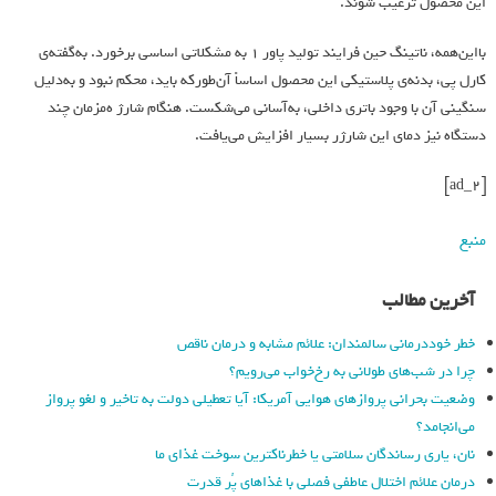
این محصول ترغیب شوند.
با‌این‌همه، ناتینگ حین فرایند تولید پاور ۱ به مشکلاتی اساسی برخورد. به‌گفته‌ی
کارل پی، بدنه‌ی پلاستیکی این محصول اساساً آن‌طور‌که باید، محکم نبود و به‌دلیل
سنگینی آن با وجود باتری داخلی، به‌آسانی می‌شکست. هنگام شارژ ه‌مزمان چند
دستگاه نیز دمای این شارژر بسیار افزایش می‌یافت.
[ad_2]
منبع
آخرین مطالب
خطر خوددرمانی سالمندان: علائم مشابه و درمان ناقص
چرا در شب‌های طولانی به رخ‌خواب می‌رویم؟
وضعیت بحرانی پروازهای هوایی آمریکا: آیا تعطیلی دولت به تاخیر و لغو پرواز
می‌انجامد؟
نان، یاری رساندگان سلامتی یا خطرناکترین سوخت غذای ما
درمان علائم اختلال عاطفی فصلی با غذاهای پُر قدرت