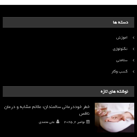
دسته ها
اموزش
تکنولوژی
سلامتی
کسب وکار
نوشته های تازه
خطر خوددرمانی سالمندان: علائم مشابه و درمان
ناقص
نوامبر 2, 2025
علی محمدی