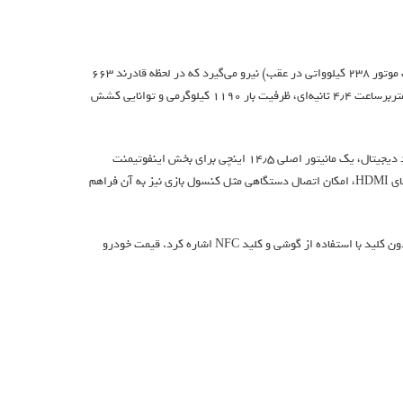
از لحاظ قدرتی، رم‌چارجر جدید از دو موتور الکتریکی (یک موتور ۲۵۰ کیلوواتی در جلو و یک موتور ۲۳۸ کیلوواتی در عقب) نیرو می‌گیرد که در لحظه قادرند ۶۶۳
اسب‌بخار نیرو و ۸۳۳ نیوتون-متر گشتاور را به چرخ‌ها بفرستند. نتیجه، شتاب ۰ تا ۹۷ کیلومتر‌برساعت ۴٫۴ ثانیه‌ای، ظرفیت بار ۱۱۹۰ کیلوگرمی و توانایی کشش
درون پیکاپ جدید رم پر از صفحه‌نمایش است؛ یک صفحه‌ی ۱۲٫۳ اینچی به عنوان داشبورد دیجیتال، یک مانیتور اصلی ۱۴٫۵ اینچی برای بخش اینفوتیمنت
(اطلاعات-سرگرمی) و در نهایت یک صفحه‌ی ۱۰٫۲۵ اینچی برای مسافران که به لطف پورت‌های HDMI، امکان اتصال دستگاهی مثل کنسول بازی نیز به آن فراهم
از دیگر امکانات رم‌چارجر ۱۵۰۰ می‌توان به هدآپ دیسپلی، آینه‌ی عقب دیجیتالی و ورود بدون کلید با استفاده از گوشی و کلید NFC اشاره کرد. قیمت خودرو