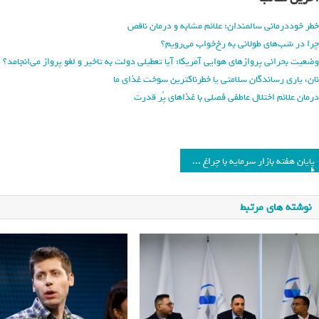
خطر خوددرمانی سالمندان: علائم مشابه و درمان ناقص
چرا در شب‌های طولانی به رخ‌خواب می‌رویم؟
وضعیت بحرانی پروازهای هوایی آمریکا: آیا تعطیلی دولت به تاخیر و لغو پرواز می‌انجامد؟
نان، یاری رساندگان سلامتی یا خطرناکترین سوخت غذای ما
درمان علائم اختلال عاطفی فصلی با غذاهای پُر قدرت
پایان هفته بازار سرمایه با چراغ سبز/ شاخص کل بورس بیش از ۳ هزار واحد رشد کرد
نوشته های مرتبط