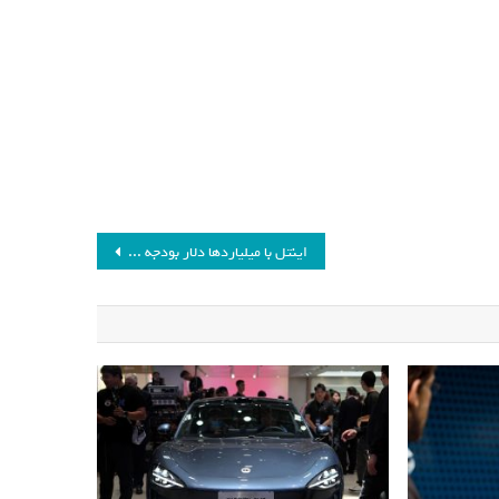
اینتل با میلیاردها دلار بودجه دولتی، برای ارتش آمریکا پردازنده می‌سازد