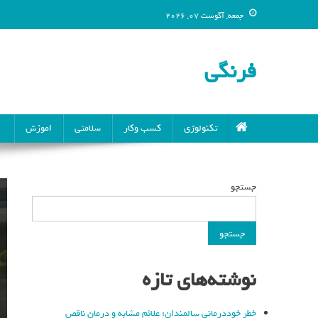
جمعه, آگوست 07, 2026
فرنگی
تکنولوژی
کسب وکار
سلامتی
اموزش
جستجو
جستجو
نوشته‌های تازه
خطر خوددرمانی سالمندان: علائم مشابه و درمان ناقص