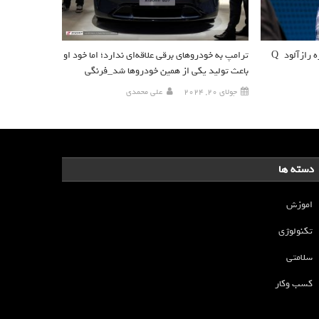
خالق ChatGPT همچنان درباره پروژه رازآلود *Q
ترامپ به خودروهای برقی علاقه‌ای ندارد؛ اما خود او
باعث تولید یکی از همین خودروها شد_فرنگی
جولای 20, 2024
علی محمدی
دسته ها
اموزش
تکنولوژی
سلامتی
کسب وکار